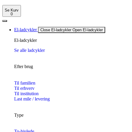
Se Kurv
0
El-ladcykler
Close El-ladcykler
Open El-ladcykler
El-ladcykler
Se alle ladcykler
Efter brug
Til familien
Til erhverv
Til institution
Last mile / levering
Type
To-hjulede