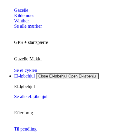
Gazelle
Kildemoes
Winther
Se alle mærker
GPS + startspærre
Gazelle Makki
Se el-cyklen
El-løbehjul
Close El-løbehjul
Open El-løbehjul
El-løbehjul
Se alle el-løbehjul
Efter brug
Til pendling