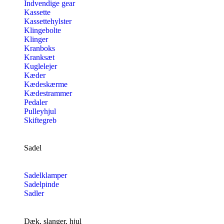
Indvendige gear
Kassette
Kassettehylster
Klingebolte
Klinger
Kranboks
Kranksæt
Kuglelejer
Kæder
Kædeskærme
Kædestrammer
Pedaler
Pulleyhjul
Skiftegreb
Sadel
Sadelklamper
Sadelpinde
Sadler
Dæk, slanger, hjul