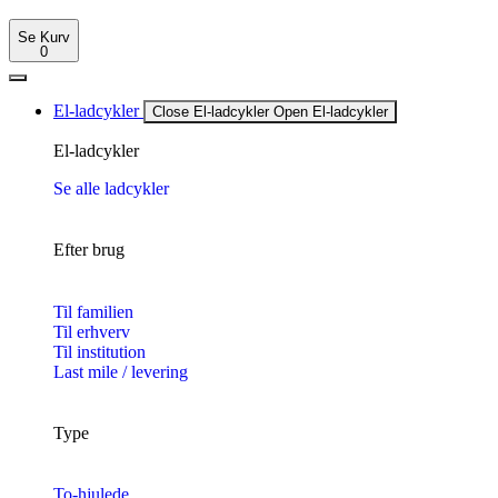
Se Kurv
0
El-ladcykler
Close El-ladcykler
Open El-ladcykler
El-ladcykler
Se alle ladcykler
Efter brug
Til familien
Til erhverv
Til institution
Last mile / levering
Type
To-hjulede