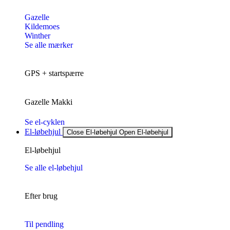
Gazelle
Kildemoes
Winther
Se alle mærker
GPS + startspærre
Gazelle Makki
Se el-cyklen
El-løbehjul
Close El-løbehjul
Open El-løbehjul
El-løbehjul
Se alle el-løbehjul
Efter brug
Til pendling