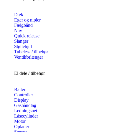
Dæk
Eger og nipler
Fælgbånd
Nav
Quick release
Slanger
Støttehjul
Tubeless / tilbehør
Ventilforlænger
El dele / tilbehør
Batteri
Controller
Display
Gashåndtag
Ledningsnet
Låsecylinder
Motor
Oplader
Sensor