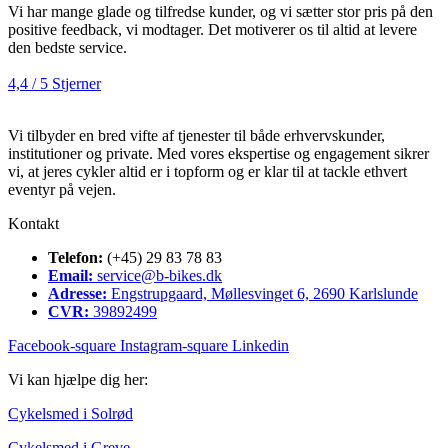
Vi har mange glade og tilfredse kunder, og vi sætter stor pris på den
positive feedback, vi modtager. Det motiverer os til altid at levere
den bedste service.
4,4 / 5 Stjerner
Vi tilbyder en bred vifte af tjenester til både erhvervskunder,
institutioner og private. Med vores ekspertise og engagement sikrer
vi, at jeres cykler altid er i topform og er klar til at tackle ethvert
eventyr på vejen.
Kontakt
Telefon:
(+45) 29 83 78 83
Email:
service@b-bikes.dk
Adresse:
Engstrupgaard, Møllesvinget 6, 2690 Karlslunde
CVR:
39892499
Facebook-square
Instagram-square
Linkedin
Vi kan hjælpe dig her:
Cykelsmed i Solrød
Cykelsmed i Greve