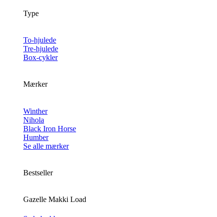
Type
To-hjulede
Tre-hjulede
Box-cykler
Mærker
Winther
Nihola
Black Iron Horse
Humber
Se alle mærker
Bestseller
Gazelle Makki Load