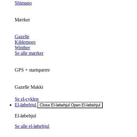
Shimano
Mærker
Gazelle
Kildemoes
Winther
Se alle mærker
GPS + startspærre
Gazelle Makki
Se el-cyklen
El-løbehjul
Close El-løbehjul
Open El-løbehjul
El-løbehjul
Se alle el-løbehjul