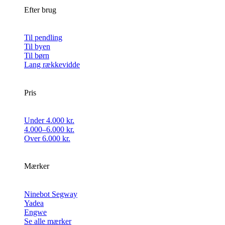
Efter brug
Til pendling
Til byen
Til børn
Lang rækkevidde
Pris
Under 4.000 kr.
4.000–6.000 kr.
Over 6.000 kr.
Mærker
Ninebot Segway
Yadea
Engwe
Se alle mærker