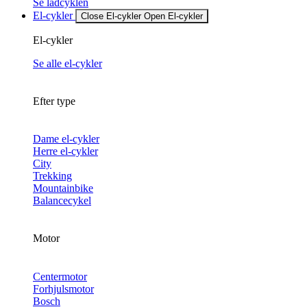
Se ladcyklen
El-cykler
Close El-cykler
Open El-cykler
El-cykler
Se alle el-cykler
Efter type
Dame el-cykler
Herre el-cykler
City
Trekking
Mountainbike
Balancecykel
Motor
Centermotor
Forhjulsmotor
Bosch