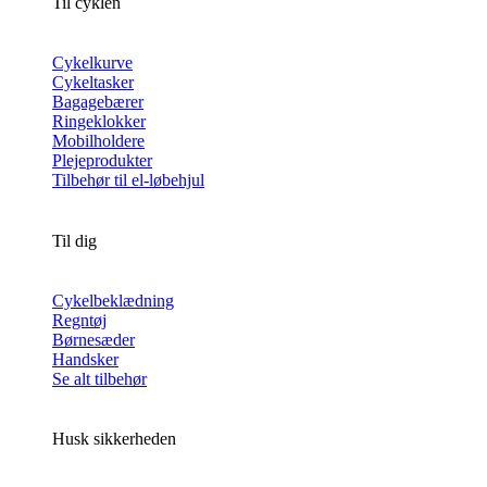
Til cyklen
Cykelkurve
Cykeltasker
Bagagebærer
Ringeklokker
Mobilholdere
Plejeprodukter
Tilbehør til el-løbehjul
Til dig
Cykelbeklædning
Regntøj
Børnesæder
Handsker
Se alt tilbehør
Husk sikkerheden