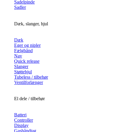
Sadelpinde
Sadler
Dæk, slanger, hjul
Dæk
Eger og nipler
Fælgbånd
Nav
Quick release
Slanger
Støttehjul
Tubeless / tilbehør
Ventilforlænger
El dele / tilbehør
Batteri
Controller
Display
Gashåndtag