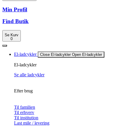
Min Profil
Find Butik
Se Kurv
0
El-ladcykler
Close El-ladcykler
Open El-ladcykler
El-ladcykler
Se alle ladcykler
Efter brug
Til familien
Til erhverv
Til institution
Last mile / levering