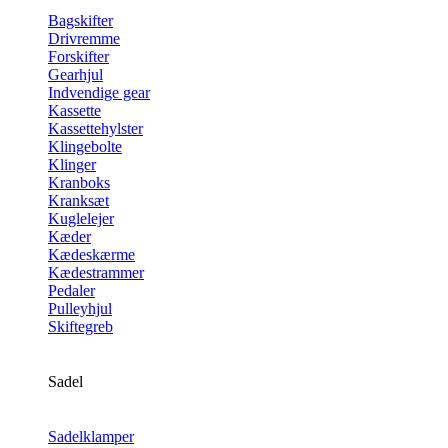
Bagskifter
Drivremme
Forskifter
Gearhjul
Indvendige gear
Kassette
Kassettehylster
Klingebolte
Klinger
Kranboks
Kranksæt
Kuglelejer
Kæder
Kædeskærme
Kædestrammer
Pedaler
Pulleyhjul
Skiftegreb
Sadel
Sadelklamper