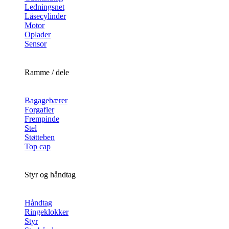
Ledningsnet
Låsecylinder
Motor
Oplader
Sensor
Ramme / dele
Bagagebærer
Forgafler
Frempinde
Stel
Støtteben
Top cap
Styr og håndtag
Håndtag
Ringeklokker
Styr