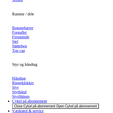
Ramme / dele
Bagagebærer
Forgafler
Frempinde
Stel
Støtteben
Top cap
Styr og håndtag
Håndtag
Ringeklokker
Styr
Styrbånd
Styrfittings
Cykel på abonnement
Close Cykel på abonnement
Open Cykel på abonnement
Værksted & service