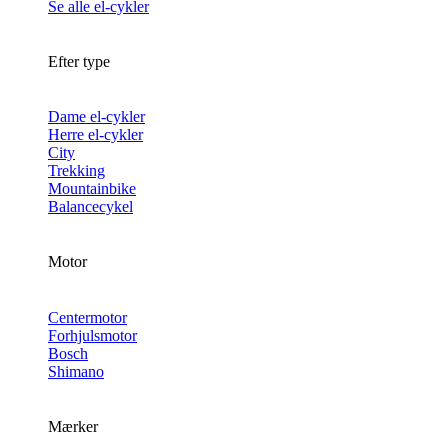
Se alle el-cykler
Efter type
Dame el-cykler
Herre el-cykler
City
Trekking
Mountainbike
Balancecykel
Motor
Centermotor
Forhjulsmotor
Bosch
Shimano
Mærker