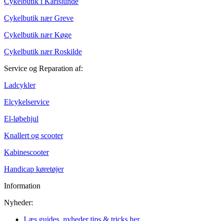
Cykelbutik i Karlslunde
Cykelbutik nær Greve
Cykelbutik nær Køge
Cykelbutik nær Roskilde
Service og Reparation af:
Ladcykler
Elcykelservice
El-løbehjul
Knallert og scooter
Kabinescooter
Handicap køretøjer
Information
Nyheder:
Læs guides, nyheder tips & tricks her