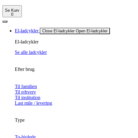
Se Kurv
0
El-ladcykler
Close El-ladcykler
Open El-ladcykler
El-ladcykler
Se alle ladcykler
Efter brug
Til familien
Til erhverv
Til institution
Last mile / levering
Type
To-hjulede