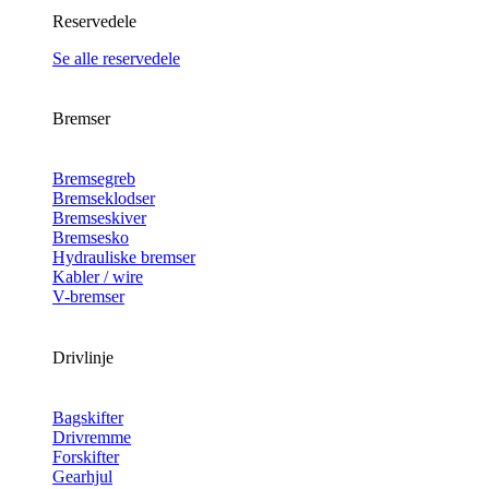
Reservedele
Se alle reservedele
Bremser
Bremsegreb
Bremseklodser
Bremseskiver
Bremsesko
Hydrauliske bremser
Kabler / wire
V-bremser
Drivlinje
Bagskifter
Drivremme
Forskifter
Gearhjul