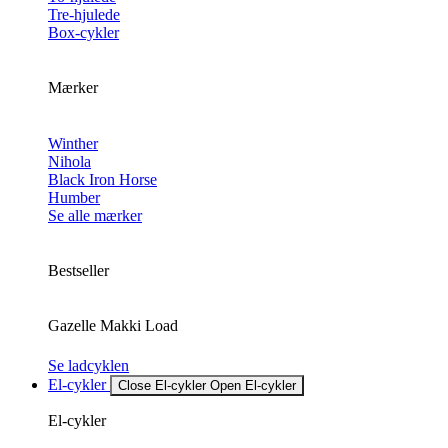
Tre-hjulede
Box-cykler
Mærker
Winther
Nihola
Black Iron Horse
Humber
Se alle mærker
Bestseller
Gazelle Makki Load
Se ladcyklen
El-cykler
Close El-cykler
Open El-cykler
El-cykler