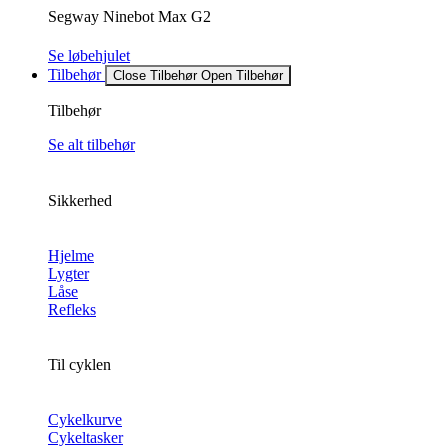
Segway Ninebot Max G2
Se løbehjulet
Tilbehør
Close Tilbehør
Open Tilbehør
Tilbehør
Se alt tilbehør
Sikkerhed
Hjelme
Lygter
Låse
Refleks
Til cyklen
Cykelkurve
Cykeltasker