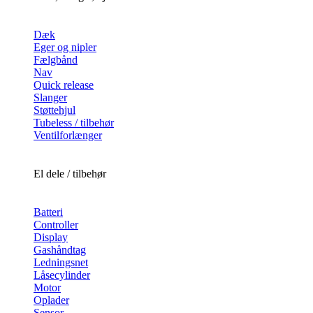
Dæk
Eger og nipler
Fælgbånd
Nav
Quick release
Slanger
Støttehjul
Tubeless / tilbehør
Ventilforlænger
El dele / tilbehør
Batteri
Controller
Display
Gashåndtag
Ledningsnet
Låsecylinder
Motor
Oplader
Sensor