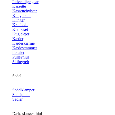
Indvendige gear
Kassette
Kassettehylster
Klingebolte
Klinger
Kranboks
Kranksæt
Kuglelejer
Kæder
Kædeskærme
Kædestrammer
Pedaler
Pulleyhjul
Skiftegreb
Sadel
Sadelklamper
Sadelpinde
Sadler
Dæk, slanger, hjul