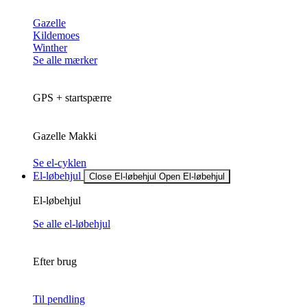
Gazelle
Kildemoes
Winther
Se alle mærker
GPS + startspærre
Gazelle Makki
Se el-cyklen
El-løbehjul
Close El-løbehjul
Open El-løbehjul
El-løbehjul
Se alle el-løbehjul
Efter brug
Til pendling