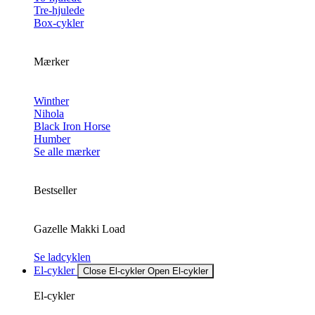
Tre-hjulede
Box-cykler
Mærker
Winther
Nihola
Black Iron Horse
Humber
Se alle mærker
Bestseller
Gazelle Makki Load
Se ladcyklen
El-cykler
Close El-cykler
Open El-cykler
El-cykler