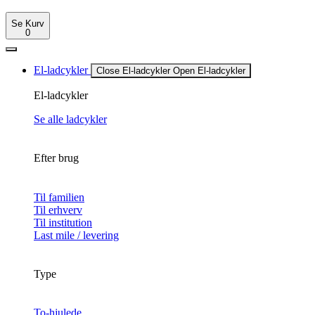
Se Kurv
0
El-ladcykler
Close El-ladcykler
Open El-ladcykler
El-ladcykler
Se alle ladcykler
Efter brug
Til familien
Til erhverv
Til institution
Last mile / levering
Type
To-hjulede