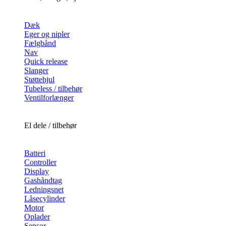
Dæk
Eger og nipler
Fælgbånd
Nav
Quick release
Slanger
Støttehjul
Tubeless / tilbehør
Ventilforlænger
El dele / tilbehør
Batteri
Controller
Display
Gashåndtag
Ledningsnet
Låsecylinder
Motor
Oplader
Sensor