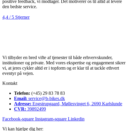
positive feedback, vi modtager. Det motiverer os til altid at levere
den bedste service.
4,4 / 5 Stjerner
Vi tilbyder en bred vifte af tjenester til både erhvervskunder,
institutioner og private. Med vores ekspertise og engagement sikrer
vi, at jeres cykler altid er i topform og er klar til at tackle ethvert
eventyr på vejen.
Kontakt
Telefon:
(+45) 29 83 78 83
Email:
service@b-bikes.dk
Adresse:
Engstrupgaard, Møllesvinget 6, 2690 Karlslunde
CVR:
39892499
Facebook-square
Instagram-square
Linkedin
Vi kan hjælpe dig her: