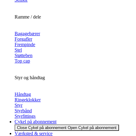
Ramme / dele
Bagagebærer
Forgafler
Frempinde
Stel
Støtteben
Top cap
Styr og håndtag
Håndtag
Ringeklokker
Styr
Styrbånd
Styrfittings
Cykel på abonnement
Close Cykel på abonnement
Open Cykel på abonnement
Værksted & service