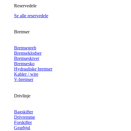
Reservedele
Se alle reservedele
Bremser
Bremsegreb
Bremseklodser
Bremseskiver
Bremsesko
Hydrauliske bremser
Kabler / wire
V-bremser
Drivlinje
Bagskifter
Drivremme
Forskifter
Gearhjul