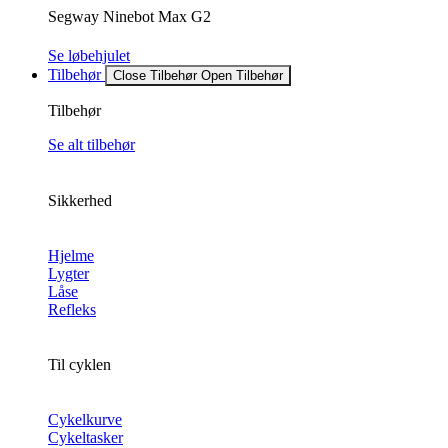
Segway Ninebot Max G2
Se løbehjulet
Tilbehør
Close Tilbehør
Open Tilbehør
Tilbehør
Se alt tilbehør
Sikkerhed
Hjelme
Lygter
Låse
Refleks
Til cyklen
Cykelkurve
Cykeltasker