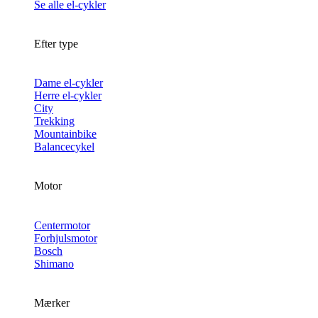
Se alle el-cykler
Efter type
Dame el-cykler
Herre el-cykler
City
Trekking
Mountainbike
Balancecykel
Motor
Centermotor
Forhjulsmotor
Bosch
Shimano
Mærker