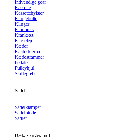
Indvendige gear
Kassette
Kassettehylster
Klingebolte
Klinger
Kranboks
Kranksæt
Kuglelejer
Kæder
Kædeskærme
Kædestrammer
Pedaler
Pulleyhjul
Skiftegreb
Sadel
Sadelklamper
Sadelpinde
Sadler
Dæk, slanger, hjul