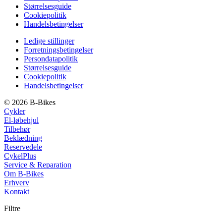
Størrelsesguide
Cookiepolitik
Handelsbetingelser
Ledige stillinger
Forretningsbetingelser
Persondatapolitik
Størrelsesguide
Cookiepolitik
Handelsbetingelser
© 2026 B-Bikes
Cykler
El-løbehjul
Tilbehør
Beklædning
Reservedele
CykelPlus
Service & Reparation
Om B-Bikes
Erhverv
Kontakt
Filtre