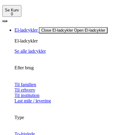
Se Kurv
0
El-ladcykler
Close El-ladcykler
Open El-ladcykler
El-ladcykler
Se alle ladcykler
Efter brug
Til familien
Til erhverv
Til institution
Last mile / levering
Type
To-hjulede