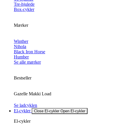
Tre-hjulede
Box-cykler
Mærker
Winther
Nihola
Black Iron Horse
Humber
Se alle mærker
Bestseller
Gazelle Makki Load
Se ladcyklen
El-cykler
Close El-cykler
Open El-cykler
El-cykler