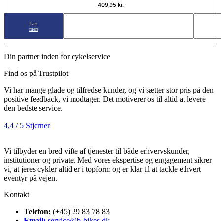
409,95
kr.
Læs
mere
Din partner inden for cykelservice
Find os på Trustpilot
Vi har mange glade og tilfredse kunder, og vi sætter stor pris på den
positive feedback, vi modtager. Det motiverer os til altid at levere
den bedste service.
4,4 / 5 Stjerner
Vi tilbyder en bred vifte af tjenester til både erhvervskunder,
institutioner og private. Med vores ekspertise og engagement sikrer
vi, at jeres cykler altid er i topform og er klar til at tackle ethvert
eventyr på vejen.
Kontakt
Telefon:
(+45) 29 83 78 83
Email:
service@b-bikes.dk