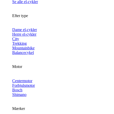
Se alle el-cykler
Efter type
Dame el-cykler
Herre el-cykler
City
Trekking
Mountainbike
Balancecykel
Motor
Centermotor
Forhjulsmotor
Bosch
Shimano
Mærker