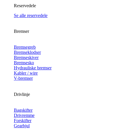
Reservedele
Se alle reservedele
Bremser
Bremsegreb
Bremseklodser
Bremseskiver
Bremsesko
Hydrauliske bremser
Kabler / wire
V-bremser
Drivlinje
Bagskifter
Drivremme
Forskifter
Gearhjul