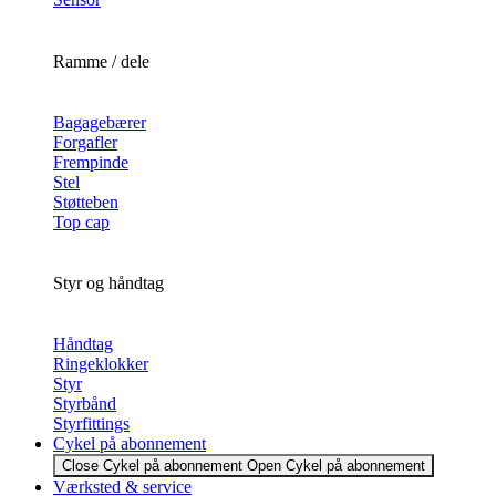
Ramme / dele
Bagagebærer
Forgafler
Frempinde
Stel
Støtteben
Top cap
Styr og håndtag
Håndtag
Ringeklokker
Styr
Styrbånd
Styrfittings
Cykel på abonnement
Close Cykel på abonnement
Open Cykel på abonnement
Værksted & service