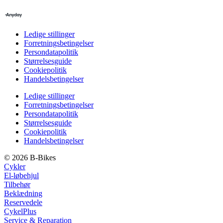
Ledige stillinger
Forretningsbetingelser
Persondatapolitik
Størrelsesguide
Cookiepolitik
Handelsbetingelser
Ledige stillinger
Forretningsbetingelser
Persondatapolitik
Størrelsesguide
Cookiepolitik
Handelsbetingelser
© 2026 B-Bikes
Cykler
El-løbehjul
Tilbehør
Beklædning
Reservedele
CykelPlus
Service & Reparation