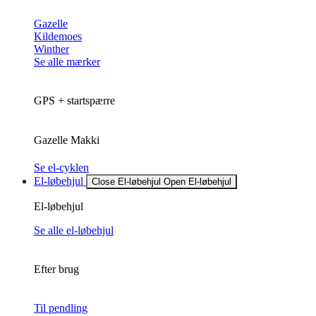
Gazelle
Kildemoes
Winther
Se alle mærker
GPS + startspærre
Gazelle Makki
Se el-cyklen
El-løbehjul
Close El-løbehjul
Open El-løbehjul
El-løbehjul
Se alle el-løbehjul
Efter brug
Til pendling