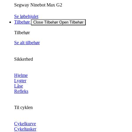
Segway Ninebot Max G2
Se løbehjulet
Tilbehør
Close Tilbehør
Open Tilbehør
Tilbehør
Se alt tilbehør
Sikkerhed
Hjelme
Lygter
Låse
Refleks
Til cyklen
Cykelkurve
Cykeltasker