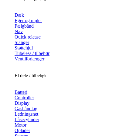
Dæk
Eger og nipler
Fælgbånd
Nav
Quick release
Slanger
Støttehjul
Tubeless / tilbehør
Ventilforlænger
El dele / tilbehør
Batteri
Controller
Display
Gashåndtag
Ledningsnet
Låsecylinder
Motor
Oplader
Sensor