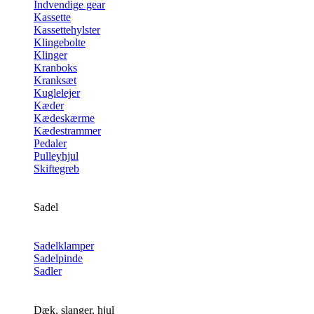
Indvendige gear
Kassette
Kassettehylster
Klingebolte
Klinger
Kranboks
Kranksæt
Kuglelejer
Kæder
Kædeskærme
Kædestrammer
Pedaler
Pulleyhjul
Skiftegreb
Sadel
Sadelklamper
Sadelpinde
Sadler
Dæk, slanger, hjul