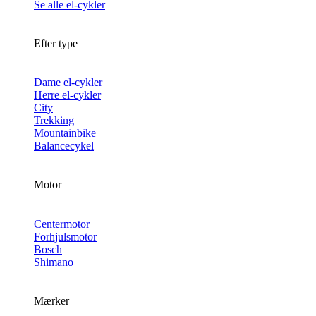
Se alle el-cykler
Efter type
Dame el-cykler
Herre el-cykler
City
Trekking
Mountainbike
Balancecykel
Motor
Centermotor
Forhjulsmotor
Bosch
Shimano
Mærker