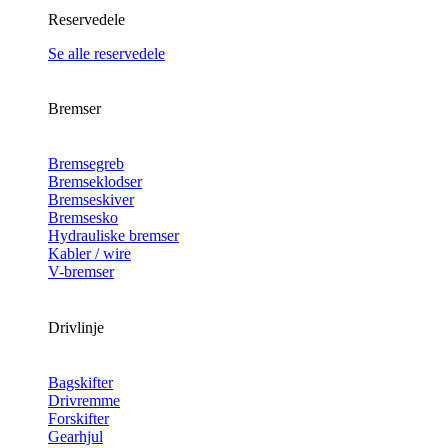
Reservedele
Se alle reservedele
Bremser
Bremsegreb
Bremseklodser
Bremseskiver
Bremsesko
Hydrauliske bremser
Kabler / wire
V-bremser
Drivlinje
Bagskifter
Drivremme
Forskifter
Gearhjul