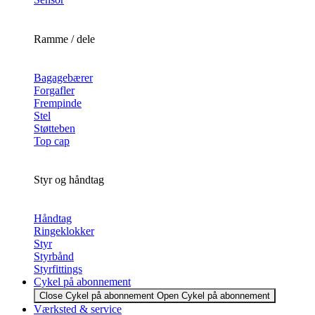
Ramme / dele
Bagagebærer
Forgafler
Frempinde
Stel
Støtteben
Top cap
Styr og håndtag
Håndtag
Ringeklokker
Styr
Styrbånd
Styrfittings
Cykel på abonnement
Close Cykel på abonnement
Open Cykel på abonnement
Værksted & service