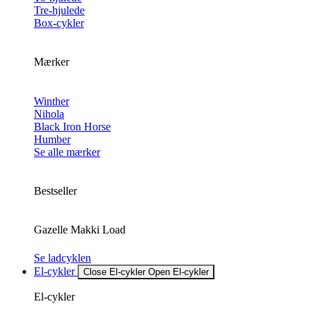
Tre-hjulede
Box-cykler
Mærker
Winther
Nihola
Black Iron Horse
Humber
Se alle mærker
Bestseller
Gazelle Makki Load
Se ladcyklen
El-cykler
Close El-cykler
Open El-cykler
El-cykler