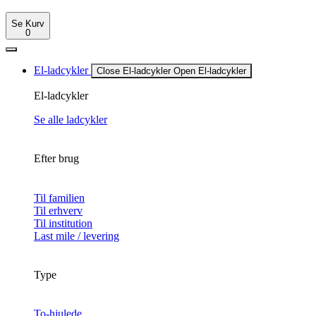
Se Kurv
0
El-ladcykler
Close El-ladcykler
Open El-ladcykler
El-ladcykler
Se alle ladcykler
Efter brug
Til familien
Til erhverv
Til institution
Last mile / levering
Type
To-hjulede