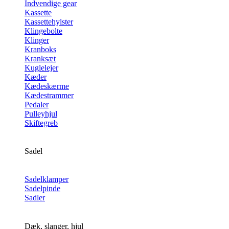
Indvendige gear
Kassette
Kassettehylster
Klingebolte
Klinger
Kranboks
Kranksæt
Kuglelejer
Kæder
Kædeskærme
Kædestrammer
Pedaler
Pulleyhjul
Skiftegreb
Sadel
Sadelklamper
Sadelpinde
Sadler
Dæk, slanger, hjul