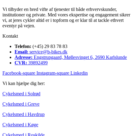
Vi tilbyder en bred vifte af tjenester til både erhvervskunder,
institutioner og private. Med vores ekspertise og engagement sikrer
vi, at jeres cykler altid er i topform og er klar til at tackle ethvert
eventyr på vejen.
Kontakt
Telefon:
(+45) 29 83 78 83
Email:
service@b-bikes.dk
Adresse:
Engstrupgaard, Møllesvinget 6, 2690 Karlslunde
CVR:
39892499
Facebook-square
Instagram-square
Linkedin
Vi kan hjælpe dig her:
Cykelsmed i Solrød
Cykelsmed i Greve
Cykelsmed i Havdrup
Cykelsmed i Køge
Cykelsmed i Roskilde