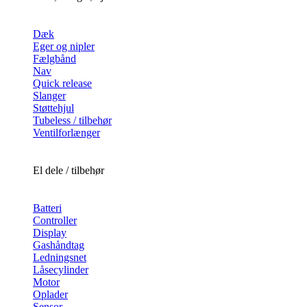
Dæk
Eger og nipler
Fælgbånd
Nav
Quick release
Slanger
Støttehjul
Tubeless / tilbehør
Ventilforlænger
El dele / tilbehør
Batteri
Controller
Display
Gashåndtag
Ledningsnet
Låsecylinder
Motor
Oplader
Sensor