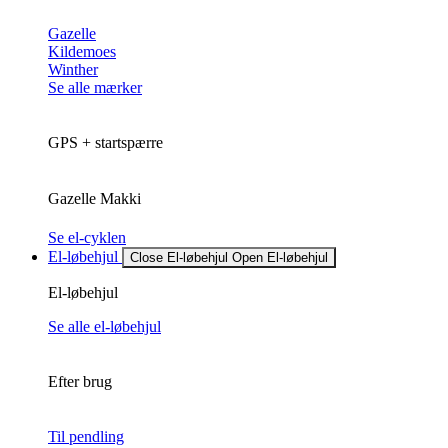
Gazelle
Kildemoes
Winther
Se alle mærker
GPS + startspærre
Gazelle Makki
Se el-cyklen
El-løbehjul
Close El-løbehjul
Open El-løbehjul
El-løbehjul
Se alle el-løbehjul
Efter brug
Til pendling