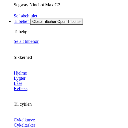
Segway Ninebot Max G2
Se løbehjulet
Tilbehør
Close Tilbehør
Open Tilbehør
Tilbehør
Se alt tilbehør
Sikkerhed
Hjelme
Lygter
Låse
Refleks
Til cyklen
Cykelkurve
Cykeltasker