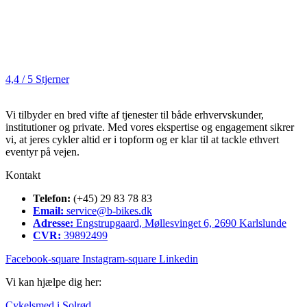
4,4 / 5 Stjerner
Vi tilbyder en bred vifte af tjenester til både erhvervskunder,
institutioner og private. Med vores ekspertise og engagement sikrer
vi, at jeres cykler altid er i topform og er klar til at tackle ethvert
eventyr på vejen.
Kontakt
Telefon:
(+45) 29 83 78 83
Email:
service@b-bikes.dk
Adresse:
Engstrupgaard, Møllesvinget 6, 2690 Karlslunde
CVR:
39892499
Facebook-square
Instagram-square
Linkedin
Vi kan hjælpe dig her:
Cykelsmed i Solrød