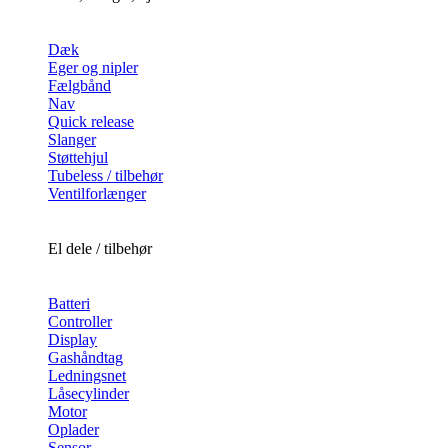
Dæk
Eger og nipler
Fælgbånd
Nav
Quick release
Slanger
Støttehjul
Tubeless / tilbehør
Ventilforlænger
El dele / tilbehør
Batteri
Controller
Display
Gashåndtag
Ledningsnet
Låsecylinder
Motor
Oplader
Sensor