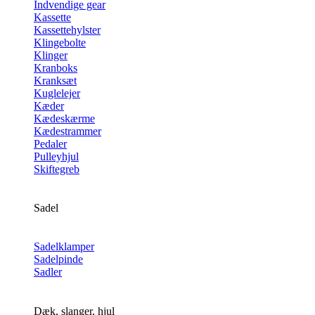
Indvendige gear
Kassette
Kassettehylster
Klingebolte
Klinger
Kranboks
Kranksæt
Kuglelejer
Kæder
Kædeskærme
Kædestrammer
Pedaler
Pulleyhjul
Skiftegreb
Sadel
Sadelklamper
Sadelpinde
Sadler
Dæk, slanger, hjul