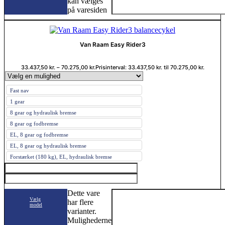
kan vælges
på varesiden
Van Raam Easy Rider3
33.437,50
kr.
–
70.275,00
kr.
Prisinterval: 33.437,50 kr. til 70.275,00 kr.
Fast nav
1 gear
8 gear og hydraulisk bremse
8 gear og fodbremse
EL, 8 gear og fodbremse
EL, 8 gear og hydraulisk bremse
Forstærket (180 kg), EL, hydraulisk bremse
Dette vare
Vælg
har flere
model
varianter.
Mulighederne