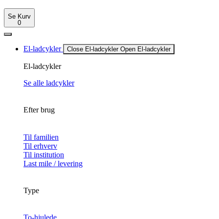
Se Kurv
0
El-ladcykler
Close El-ladcykler
Open El-ladcykler
El-ladcykler
Se alle ladcykler
Efter brug
Til familien
Til erhverv
Til institution
Last mile / levering
Type
To-hjulede