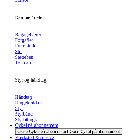
Ramme / dele
Bagagebærer
Forgafler
Frempinde
Stel
Støtteben
Top cap
Styr og håndtag
Håndtag
Ringeklokker
Styr
Styrbånd
Styrfittings
Cykel på abonnement
Close Cykel på abonnement
Open Cykel på abonnement
Værksted & service