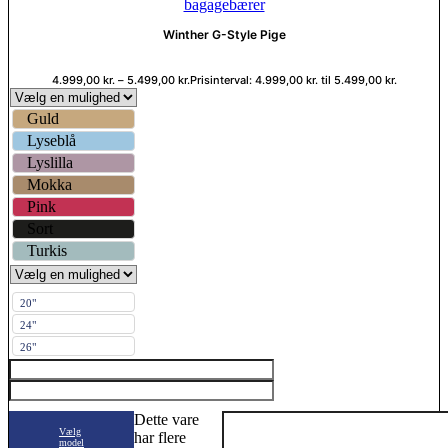
Winther G-Style Pige
4.999,00
kr.
–
5.499,00
kr.
Prisinterval: 4.999,00 kr. til 5.499,00 kr.
Guld
Lyseblå
Lyslilla
Mokka
Pink
Sort
Turkis
20"
24"
26"
Dette vare
Vælg
har flere
model