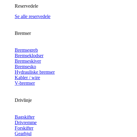
Reservedele
Se alle reservedele
Bremser
Bremsegreb
Bremseklodser
Bremseskiver
Bremsesko
Hydrauliske bremser
Kabler / wire
V-bremser
Drivlinje
Bagskifter
Drivremme
Forskifter
Gearhjul