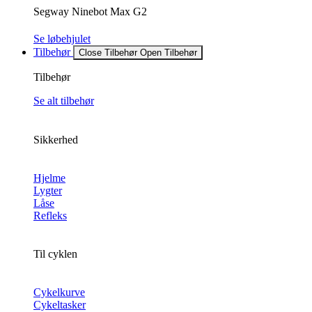
Segway Ninebot Max G2
Se løbehjulet
Tilbehør
Close Tilbehør
Open Tilbehør
Tilbehør
Se alt tilbehør
Sikkerhed
Hjelme
Lygter
Låse
Refleks
Til cyklen
Cykelkurve
Cykeltasker