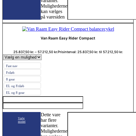
varianter.
Mulighederne
kan vælges
på varesiden
Van Raam Easy Rider Compact
25.837,50
kr.
–
57.212,50
kr.
Prisinterval: 25.837,50 kr. til 57.212,50 kr.
Fast nav
Friløb
8 gear
EL og Friløb
EL og 8 gear
Dette vare
Vælg
har flere
model
varianter.
Mulighederne