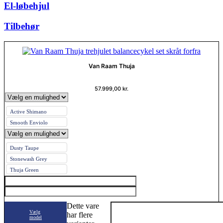
El-løbehjul
Tilbehør
Van Raam Thuja
57.999,00
kr.
Active Shimano
Smooth Enviolo
Dusty Taupe
Stonewash Grey
Thuja Green
Dette vare
Vælg
har flere
model