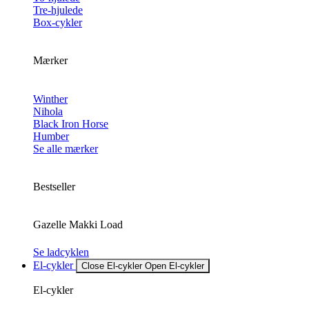
Tre-hjulede
Box-cykler
Mærker
Winther
Nihola
Black Iron Horse
Humber
Se alle mærker
Bestseller
Gazelle Makki Load
Se ladcyklen
El-cykler
Close El-cykler
Open El-cykler
El-cykler