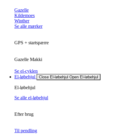
Gazelle
Kildemoes
Winther
Se alle mærker
GPS + startspærre
Gazelle Makki
Se el-cyklen
El-løbehjul
Close El-løbehjul
Open El-løbehjul
El-løbehjul
Se alle el-løbehjul
Efter brug
Til pendling