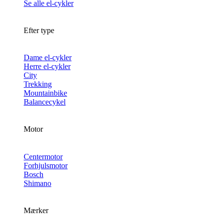
Se alle el-cykler
Efter type
Dame el-cykler
Herre el-cykler
City
Trekking
Mountainbike
Balancecykel
Motor
Centermotor
Forhjulsmotor
Bosch
Shimano
Mærker