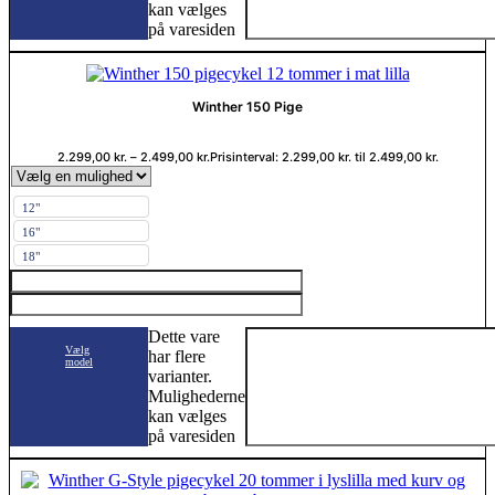
kan vælges
på varesiden
Winther 150 Pige
2.299,00
kr.
–
2.499,00
kr.
Prisinterval: 2.299,00 kr. til 2.499,00 kr.
12"
16"
18"
Dette vare
Vælg
har flere
model
varianter.
Mulighederne
kan vælges
på varesiden