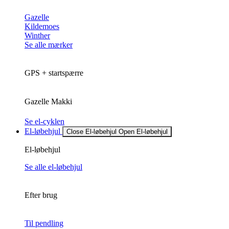
Gazelle
Kildemoes
Winther
Se alle mærker
GPS + startspærre
Gazelle Makki
Se el-cyklen
El-løbehjul
Close El-løbehjul
Open El-løbehjul
El-løbehjul
Se alle el-løbehjul
Efter brug
Til pendling