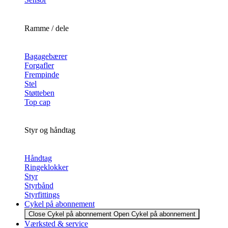
Ramme / dele
Bagagebærer
Forgafler
Frempinde
Stel
Støtteben
Top cap
Styr og håndtag
Håndtag
Ringeklokker
Styr
Styrbånd
Styrfittings
Cykel på abonnement
Close Cykel på abonnement
Open Cykel på abonnement
Værksted & service