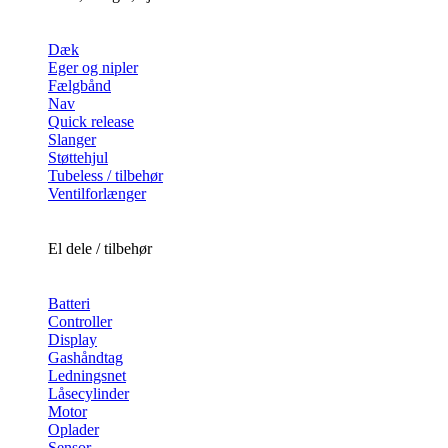
Dæk
Eger og nipler
Fælgbånd
Nav
Quick release
Slanger
Støttehjul
Tubeless / tilbehør
Ventilforlænger
El dele / tilbehør
Batteri
Controller
Display
Gashåndtag
Ledningsnet
Låsecylinder
Motor
Oplader
Sensor