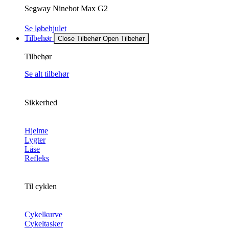
Segway Ninebot Max G2
Se løbehjulet
Tilbehør
Close Tilbehør
Open Tilbehør
Tilbehør
Se alt tilbehør
Sikkerhed
Hjelme
Lygter
Låse
Refleks
Til cyklen
Cykelkurve
Cykeltasker