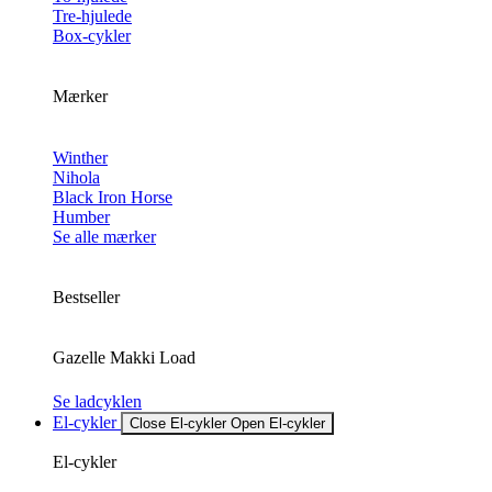
Tre-hjulede
Box-cykler
Mærker
Winther
Nihola
Black Iron Horse
Humber
Se alle mærker
Bestseller
Gazelle Makki Load
Se ladcyklen
El-cykler
Close El-cykler
Open El-cykler
El-cykler