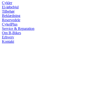
Cykler
El-løbehjul
Tilbehør
Beklædning
Reservedele
CykelPlus
Service & Reparation
Om B-Bikes
Erhverv
Kontakt