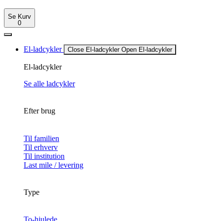
Se Kurv
0
El-ladcykler
Close El-ladcykler
Open El-ladcykler
El-ladcykler
Se alle ladcykler
Efter brug
Til familien
Til erhverv
Til institution
Last mile / levering
Type
To-hjulede