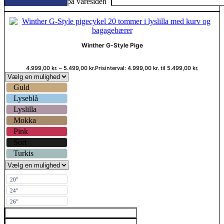
på varesiden
Winther G-Style Pige
4.999,00
kr.
–
5.499,00
kr.
Prisinterval: 4.999,00 kr. til 5.499,00 kr.
Guld
Lyseblå
Lyslilla
Mokka
Pink
Sort
Turkis
20"
24"
26"