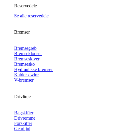
Reservedele
Se alle reservedele
Bremser
Bremsegreb
Bremseklodser
Bremseskiver
Bremsesko
Hydrauliske bremser
Kabler / wire
V-bremser
Drivlinje
Bagskifter
Drivremme
Forskifter
Gearhjul