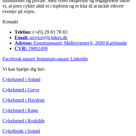
institutioner og private. Med vores ekspertise og engagement sikrer
vi, at jeres cykler altid er i topform og er klar til at tackle ethvert
eventyr på vejen.
Kontakt
Telefon:
(+45) 29 83 78 83
Email:
service@b-bikes.dk
Adresse:
Engstrupgaard, Møllesvinget 6, 2690 Karlslunde
CVR:
39892499
Facebook-square
Instagram-square
Linkedin
Vi kan hjælpe dig her:
Cykelsmed i Solrød
Cykelsmed i Greve
Cykelsmed i Havdrup
Cykelsmed i Køge
Cykelsmed i Roskilde
Cykelbutik i Solrød