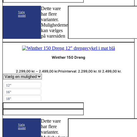
Dette vare
Vælg
har flere
model
varianter.
Mulighederne
kan vælges
på varesiden
Winther 150 Dreng
2.299,00
kr.
–
2.499,00
kr.
Prisinterval: 2.299,00 kr. til 2.499,00 kr.
12"
16"
18"
Dette vare
Vælg
har flere
model
varianter.