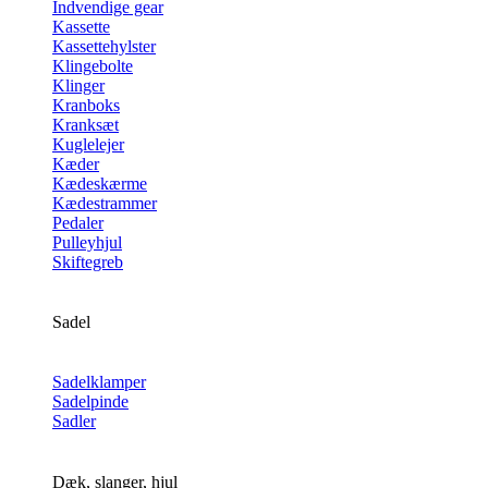
Indvendige gear
Kassette
Kassettehylster
Klingebolte
Klinger
Kranboks
Kranksæt
Kuglelejer
Kæder
Kædeskærme
Kædestrammer
Pedaler
Pulleyhjul
Skiftegreb
Sadel
Sadelklamper
Sadelpinde
Sadler
Dæk, slanger, hjul