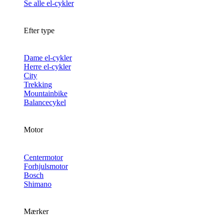
Se alle el-cykler
Efter type
Dame el-cykler
Herre el-cykler
City
Trekking
Mountainbike
Balancecykel
Motor
Centermotor
Forhjulsmotor
Bosch
Shimano
Mærker