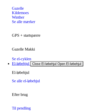
Gazelle
Kildemoes
Winther
Se alle mærker
GPS + startspærre
Gazelle Makki
Se el-cyklen
El-løbehjul
Close El-løbehjul
Open El-løbehjul
El-løbehjul
Se alle el-løbehjul
Efter brug
Til pendling