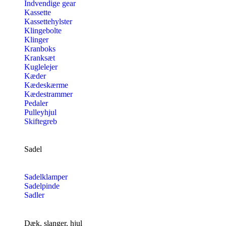
Indvendige gear
Kassette
Kassettehylster
Klingebolte
Klinger
Kranboks
Kranksæt
Kuglelejer
Kæder
Kædeskærme
Kædestrammer
Pedaler
Pulleyhjul
Skiftegreb
Sadel
Sadelklamper
Sadelpinde
Sadler
Dæk, slanger, hjul