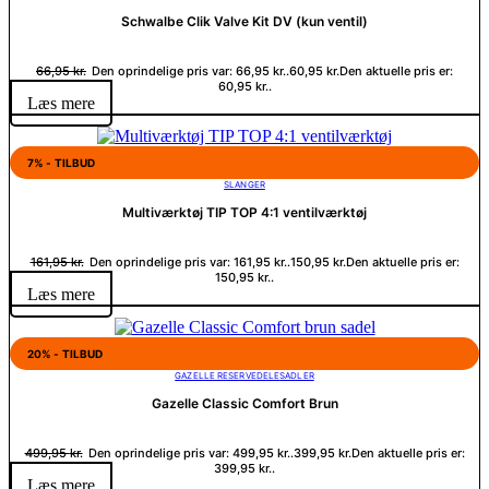
Schwalbe Clik Valve Kit DV (kun ventil)
66,95
kr.
Den oprindelige pris var: 66,95 kr..
60,95
kr.
Den aktuelle pris er:
60,95 kr..
Læs mere
7% - TILBUD
SLANGER
Multiværktøj TIP TOP 4:1 ventilværktøj
161,95
kr.
Den oprindelige pris var: 161,95 kr..
150,95
kr.
Den aktuelle pris er:
150,95 kr..
Læs mere
20% - TILBUD
GAZELLE RESERVEDELE
SADLER
Gazelle Classic Comfort Brun
499,95
kr.
Den oprindelige pris var: 499,95 kr..
399,95
kr.
Den aktuelle pris er:
399,95 kr..
Læs mere