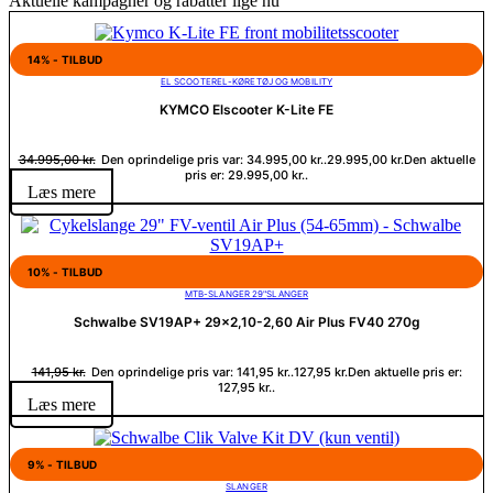
Aktuelle kampagner og rabatter lige nu
14% - TILBUD
EL SCOOTER
EL-KØRETØJ OG MOBILITY
KYMCO Elscooter K-Lite FE
34.995,00
kr.
Den oprindelige pris var: 34.995,00 kr..
29.995,00
kr.
Den aktuelle
pris er: 29.995,00 kr..
Læs mere
10% - TILBUD
MTB-SLANGER 29"
SLANGER
Schwalbe SV19AP+ 29×2,10-2,60 Air Plus FV40 270g
141,95
kr.
Den oprindelige pris var: 141,95 kr..
127,95
kr.
Den aktuelle pris er:
127,95 kr..
Læs mere
9% - TILBUD
SLANGER