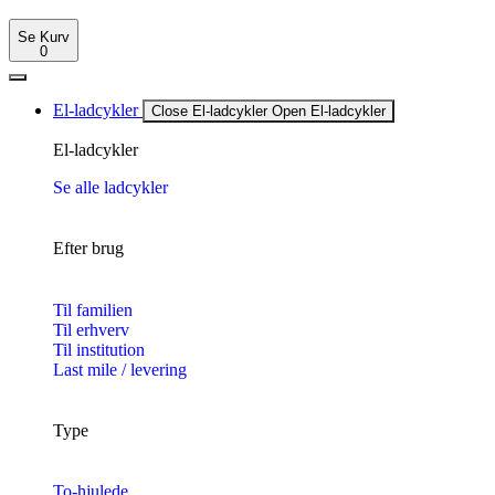
Se Kurv
0
El-ladcykler
Close El-ladcykler
Open El-ladcykler
El-ladcykler
Se alle ladcykler
Efter brug
Til familien
Til erhverv
Til institution
Last mile / levering
Type
To-hjulede