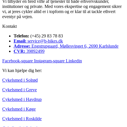
Vi tilbyder en bred vifte af tjenester til både erhvervskunder,
institutioner og private. Med vores ekspertise og engagement sikrer
vi, at jeres cykler altid er i topform og er klar til at tackle ethvert
eventyr på vejen.
Kontakt
Telefon:
(+45) 29 83 78 83
Email:
service@b-bikes.dk
Adresse:
Engstrupgaard, Møllesvinget 6, 2690 Karlslunde
CVR:
39892499
Facebook-square
Instagram-square
Linkedin
Vi kan hjælpe dig her:
Cykelsmed i Solrød
Cykelsmed i Greve
Cykelsmed i Havdrup
Cykelsmed i Køge
Cykelsmed i Roskilde