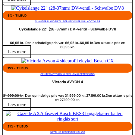
9% - TILBUD
SLANGER
SLANGER TIL BØRNECYKLER OG LADCYKLER
Cykelslange 22″ (28-37mm) DV-ventil – Schwalbe DV8
66,95
kr.
Den oprindelige pris var: 66,95 kr..
60,95
kr.
Den aktuelle pris er:
60,95 kr..
Læs mere
15% - TILBUD
CENTERMOTOR
CYKLER
EL-CYKLER
TREKKING
Victoria AVYON 4
31.999,00
kr.
Den oprindelige pris var: 31.999,00 kr..
27.199,00
kr.
Den aktuelle pris
er: 27.199,00 kr..
Læs mere
21% - TILBUD
GAZELLE RESERVEDELE
LÅSE