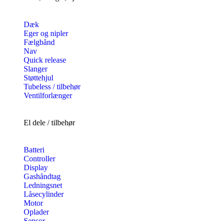
Dæk
Eger og nipler
Fælgbånd
Nav
Quick release
Slanger
Støttehjul
Tubeless / tilbehør
Ventilforlænger
El dele / tilbehør
Batteri
Controller
Display
Gashåndtag
Ledningsnet
Låsecylinder
Motor
Oplader
Sensor