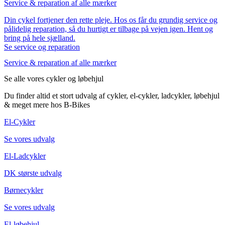
Service & reparation af alle mærker
Din cykel fortjener den rette pleje. Hos os får du grundig service og
pålidelig reparation, så du hurtigt er tilbage på vejen igen. Hent og
bring på hele sjælland.
Se service og reparation
Service & reparation af alle mærker
Se alle vores cykler og løbehjul
Du finder altid et stort udvalg af cykler, el-cykler, ladcykler, løbehjul
& meget mere hos B-Bikes
El-Cykler
Se vores udvalg
El-Ladcykler
DK største udvalg
Børnecykler
Se vores udvalg
El-løbehjul