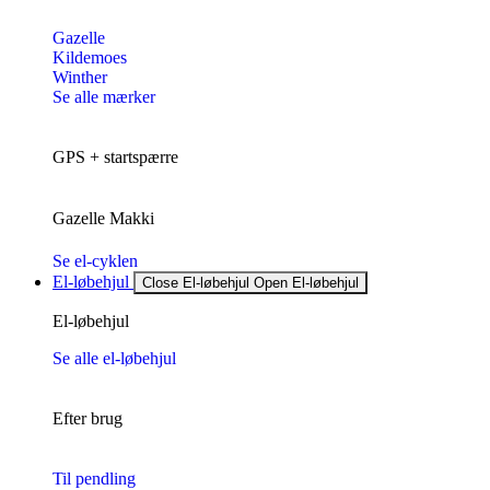
Gazelle
Kildemoes
Winther
Se alle mærker
GPS + startspærre
Gazelle Makki
Se el-cyklen
El-løbehjul
Close El-løbehjul
Open El-løbehjul
El-løbehjul
Se alle el-løbehjul
Efter brug
Til pendling