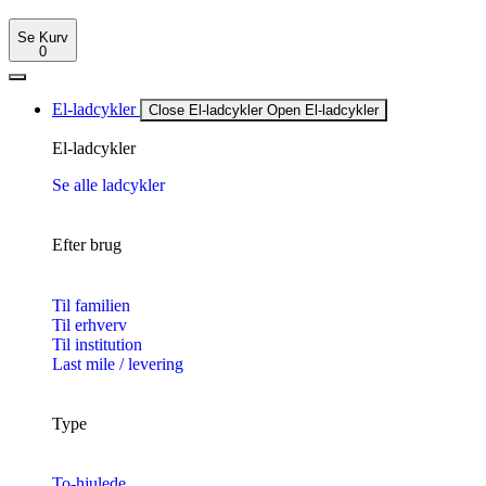
Se Kurv
0
El-ladcykler
Close El-ladcykler
Open El-ladcykler
El-ladcykler
Se alle ladcykler
Efter brug
Til familien
Til erhverv
Til institution
Last mile / levering
Type
To-hjulede