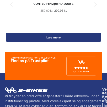
CONTEC Forlygte HL-2000 B
359,00
kr.
299,95
kr.
Læs mere
DIN PARTNER INDEN FOR CYKELSERVICE
Find os på Trustpilot
4,4 / 5 STJERNER
Vi
Se
ka
og
Vi tilbyder en bred vifte af tjenester til både erhvervskunder,
hj
Re
di
af:
institutioner og private. Med vores ekspertise og engagement
he
sikrer vi, at jeres cykler altid er i topform og er klar til at tackle
Lad