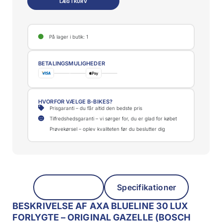
LÆG I KURV
På lager i butik: 1
BETALINGSMULIGHEDER
HVORFOR VÆLGE B-BIKES?
Prisgaranti – du får altid den bedste pris
Tilfredshedsgaranti – vi sørger for, du er glad for købet
Prøvekørsel – oplev kvaliteten før du beslutter dig
Beskrivelse
Specifikationer
BESKRIVELSE AF AXA BLUELINE 30 LUX
FORLYGTE – ORIGINAL GAZELLE (BOSCH