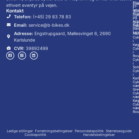
Elc
Cyk
ethvert eventyr på vejen.
El-
i
løb
Kontakt
Sol
Knal
Cyk
Telefon:
(+45) 29 83 78 83
og
i
sco
Gre
Email:
service@b-bikes.dk
Kab
Cyk
Han
i
kør
Adresse:
Engstrupgaard, Møllesvinget 6, 2690
Hav
Cyk
Karlslunde
i
Kø
CVR:
39892499
Cyk
i
Ros
Cyk
i
Sol
Cyk
i
Kar
Cyk
næ
Gre
Cyk
næ
Kø
Cyk
næ
Ros
Ledige stillinger
Forretningsbetingelser
Persondatapolitik
Størrelsesguide
Cookiepolitik
Handelsbetingelser