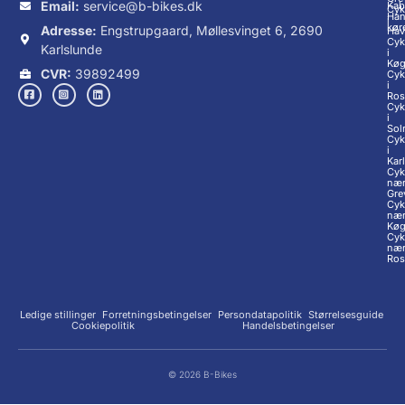
Email:
service@b-bikes.dk
Kab
Cyk
Han
i
kør
Adresse:
Engstrupgaard, Møllesvinget 6, 2690
Hav
Cyk
Karlslunde
i
Kø
CVR:
39892499
Cyk
i
Ros
Cyk
i
Sol
Cyk
i
Kar
Cyk
næ
Gre
Cyk
næ
Kø
Cyk
næ
Ros
Ledige stillinger
Forretningsbetingelser
Persondatapolitik
Størrelsesguide
Cookiepolitik
Handelsbetingelser
© 2026 B-Bikes