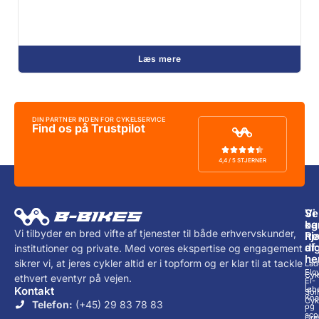
Læs mere
DIN PARTNER INDEN FOR CYKELSERVICE
Find os på Trustpilot
4,4 / 5 STJERNER
Vi
Se
ka
og
Vi tilbyder en bred vifte af tjenester til både erhvervskunder,
hj
Re
di
af:
institutioner og private. Med vores ekspertise og engagement
he
sikrer vi, at jeres cykler altid er i topform og er klar til at tackle
Lad
Elc
Cyk
ethvert eventyr på vejen.
El-
i
løb
Kontakt
Sol
Knal
Cyk
Telefon:
(+45) 29 83 78 83
og
i
sco
Gre