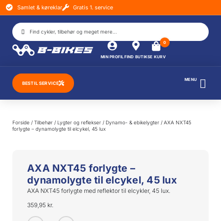
Samlet & køreklar
Gratis 1. service
DIN
KURV
0
Kurven
MIN PROFIL
FIND BUTIK
SE KURV
er tom.
MENU
BESTIL SERVICE
SUBTOTAL
0,00
kr.
SE
Forside
/
Tilbehør
/
Lygter og reflekser
/
Dynamo- & ebikelygter
/ AXA NXT45
KURV
forlygte – dynamolygte til elcykel, 45 lux
GÅ TIL
BETALING
AXA NXT45 forlygte –
dynamolygte til elcykel, 45 lux
AXA NXT45 forlygte med reflektor til elcykler, 45 lux.
359,95
kr.