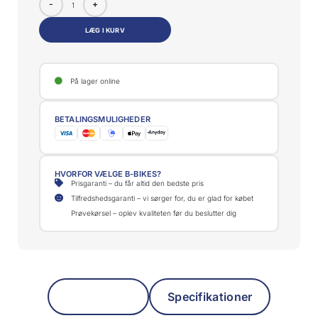
-
+
LÆG I KURV
På lager online
BETALINGSMULIGHEDER
HVORFOR VÆLGE B-BIKES?
Prisgaranti – du får altid den bedste pris
Tilfredshedsgaranti – vi sørger for, du er glad for købet
Prøvekørsel – oplev kvaliteten før du beslutter dig
Beskrivelse
Specifikationer