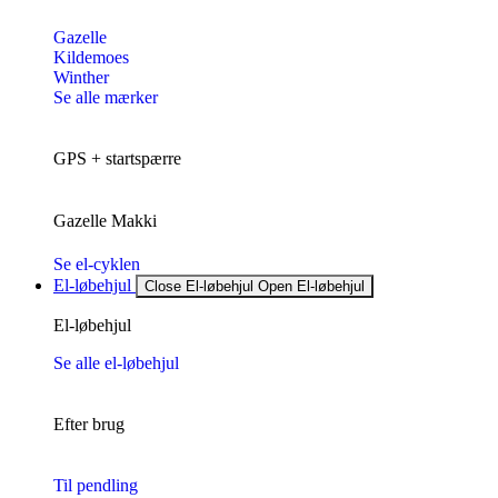
Gazelle
Kildemoes
Winther
Se alle mærker
GPS + startspærre
Gazelle Makki
Se el-cyklen
El-løbehjul
Close El-løbehjul
Open El-løbehjul
El-løbehjul
Se alle el-løbehjul
Efter brug
Til pendling