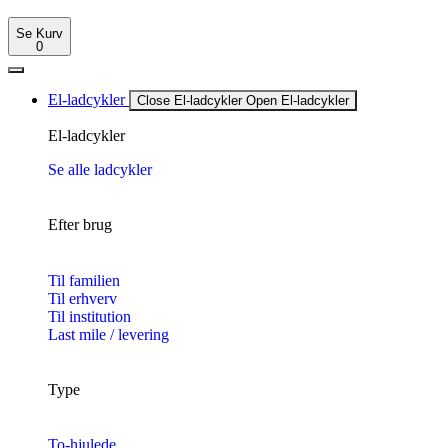
Se Kurv
0
El-ladcykler
Close El-ladcykler
Open El-ladcykler
El-ladcykler
Se alle ladcykler
Efter brug
Til familien
Til erhverv
Til institution
Last mile / levering
Type
To-hjulede