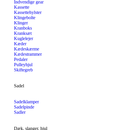
Indvendige gear
Kassette
Kassettehylster
Klingebolte
Klinger
Kranboks
Kranksæt
Kuglelejer
Kæder
Kædeskærme
Kædestrammer
Pedaler
Pulleyhjul
Skiftegreb
Sadel
Sadelklamper
Sadelpinde
Sadler
Dæk, slanger, hjul