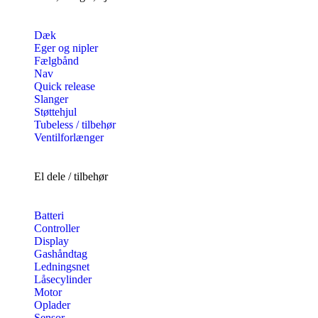
Dæk
Eger og nipler
Fælgbånd
Nav
Quick release
Slanger
Støttehjul
Tubeless / tilbehør
Ventilforlænger
El dele / tilbehør
Batteri
Controller
Display
Gashåndtag
Ledningsnet
Låsecylinder
Motor
Oplader
Sensor