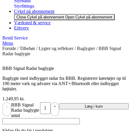
Styrbånd
Styrfittings
Cykel på abonnement
Close Cykel på abonnement
Open Cykel på abonnement
Værksted & service
Erhverv
Bestil Service
Menu
Forside
/
Tilbehør
/
Lygter og reflekser
/
Baglygter
/ BBB Signal
Radar baglygte
BBB Signal Radar baglygte
Baglygte med indbygget radar fra BBB. Registrerer køretøjer op til
190 meter væk og advarer via ANT+/Bluetooth eller indbygget
højtaler.
1.249,95
kr.
BBB Signal
Læg i kurv
-
+
Radar baglygte
antal
Sådan får du fat i produktet