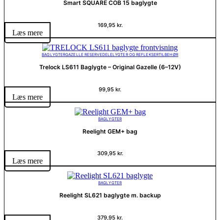
Smart SQUARE COB 15 baglygte
169,95
kr.
Læs mere
BAGLYGTER
GAZELLE RESERVEDELE
LYGTER OG REFLEKSER
TILBEHØR
Trelock LS611 Baglygte – Original Gazelle (6–12V)
99,95
kr.
Læs mere
BAGLYGTER
Reelight GEM+ bag
309,95
kr.
Læs mere
BAGLYGTER
Reelight SL621 baglygte m. backup
379,95
kr.