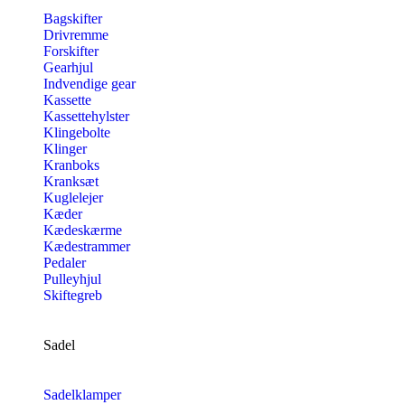
Bagskifter
Drivremme
Forskifter
Gearhjul
Indvendige gear
Kassette
Kassettehylster
Klingebolte
Klinger
Kranboks
Kranksæt
Kuglelejer
Kæder
Kædeskærme
Kædestrammer
Pedaler
Pulleyhjul
Skiftegreb
Sadel
Sadelklamper