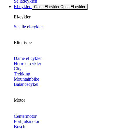
Se ladcyklen
El-cykler
Close El-cykler
Open El-cykler
El-cykler
Se alle el-cykler
Efter type
Dame el-cykler
Herre el-cykler
City
Trekking
Mountainbike
Balancecykel
Motor
Centermotor
Forhjulsmotor
Bosch