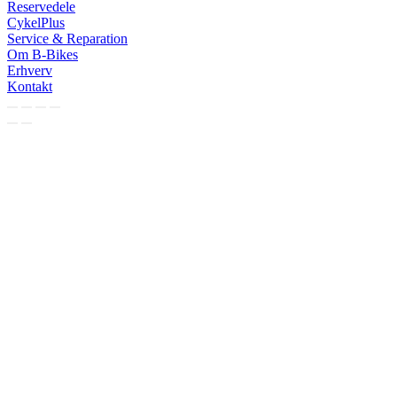
Reservedele
CykelPlus
Service & Reparation
Om B-Bikes
Erhverv
Kontakt