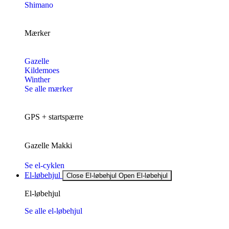
Shimano
Mærker
Gazelle
Kildemoes
Winther
Se alle mærker
GPS + startspærre
Gazelle Makki
Se el-cyklen
El-løbehjul
Close El-løbehjul
Open El-løbehjul
El-løbehjul
Se alle el-løbehjul