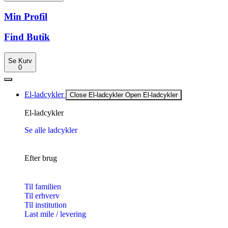
Min Profil
Find Butik
Se Kurv
0
El-ladcykler
Close El-ladcykler
Open El-ladcykler
El-ladcykler
Se alle ladcykler
Efter brug
Til familien
Til erhverv
Til institution
Last mile / levering