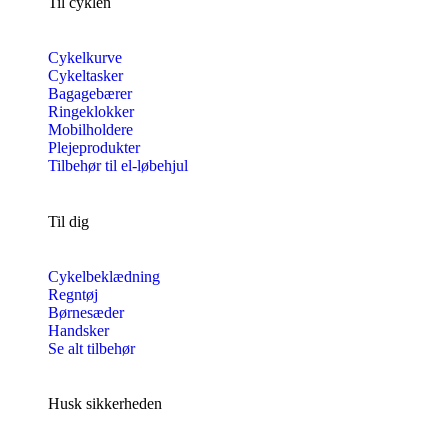
Til cyklen
Cykelkurve
Cykeltasker
Bagagebærer
Ringeklokker
Mobilholdere
Plejeprodukter
Tilbehør til el-løbehjul
Til dig
Cykelbeklædning
Regntøj
Børnesæder
Handsker
Se alt tilbehør
Husk sikkerheden