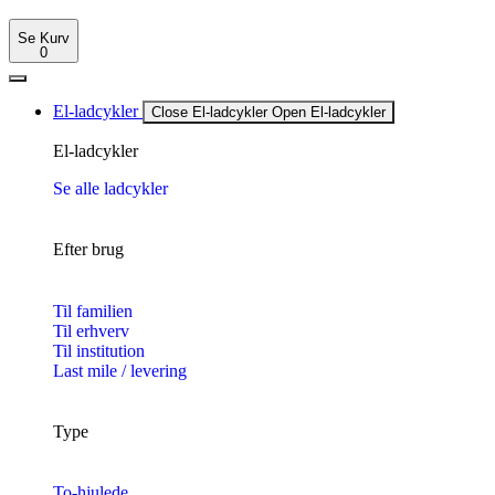
Se Kurv
0
El-ladcykler
Close El-ladcykler
Open El-ladcykler
El-ladcykler
Se alle ladcykler
Efter brug
Til familien
Til erhverv
Til institution
Last mile / levering
Type
To-hjulede