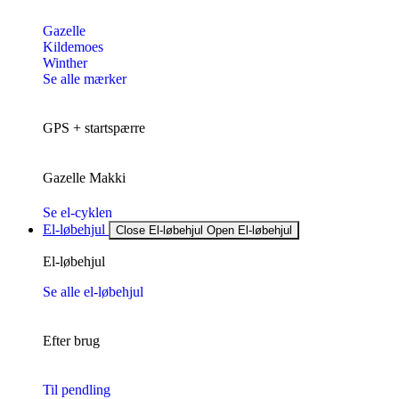
Gazelle
Kildemoes
Winther
Se alle mærker
GPS + startspærre
Gazelle Makki
Se el-cyklen
El-løbehjul
Close El-løbehjul
Open El-løbehjul
El-løbehjul
Se alle el-løbehjul
Efter brug
Til pendling