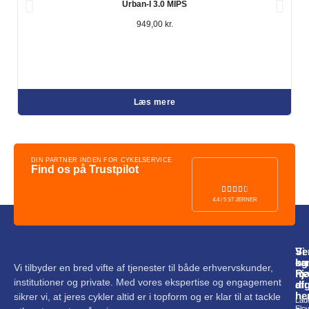
Urban-I 3.0 MIPS
949,00
kr.
Læs mere
DIN PARTNER INDEN FOR CYKELSERVICE
Find os på Trustpilot
4,4 / 5 STJERNER
Vi
Se
ka
og
Vi tilbyder en bred vifte af tjenester til både erhvervskunder,
hj
Re
institutioner og private. Med vores ekspertise og engagement
di
af:
he
sikrer vi, at jeres cykler altid er i topform og er klar til at tackle
Lad
Elc