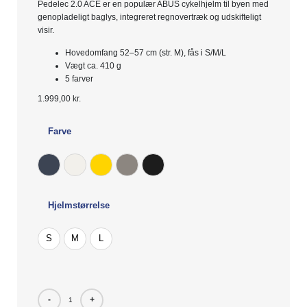
Pedelec 2.0 ACE er en populær ABUS cykelhjelm til byen med
genopladeligt baglys, integreret regnovertræk og udskifteligt
visir.
Hovedomfang 52–57 cm (str. M), fås i S/M/L
Vægt ca. 410 g
5 farver
1.999,00
kr.
Farve
midnight blue
Pearl White
Signal Yellow
Titan
Velvet Black
Hjelmstørrelse
S
M
L
-
+