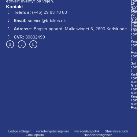
ethvert eventyr på vejen.
Cyk
El-
i
Kontakt
løbe
Sol
Knal
Telefon:
(+45) 29 83 78 83
Cyk
og
i
sco
Gre
Email:
service@b-bikes.dk
Kab
Cyk
Han
i
Adresse:
Engstrupgaard, Møllesvinget 6, 2690 Karlslunde
køre
Hav
Cyk
CVR:
39892499
i
Køg
Cyk
i
Ros
Cyk
i
Sol
Cyk
i
Kar
Cyk
nær
Gre
Cyk
nær
Køg
Cyk
nær
Ros
Ledige stillinger
Forretningsbetingelser
Persondatapolitik
Størrelsesguide
Cookiepolitik
Handelsbetingelser