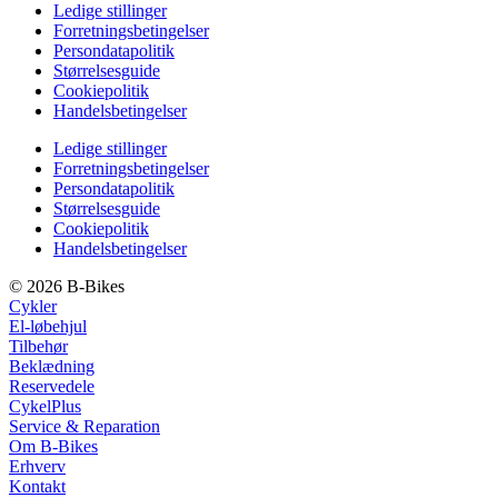
Ledige stillinger
Forretningsbetingelser
Persondatapolitik
Størrelsesguide
Cookiepolitik
Handelsbetingelser
Ledige stillinger
Forretningsbetingelser
Persondatapolitik
Størrelsesguide
Cookiepolitik
Handelsbetingelser
© 2026 B-Bikes
Cykler
El-løbehjul
Tilbehør
Beklædning
Reservedele
CykelPlus
Service & Reparation
Om B-Bikes
Erhverv
Kontakt