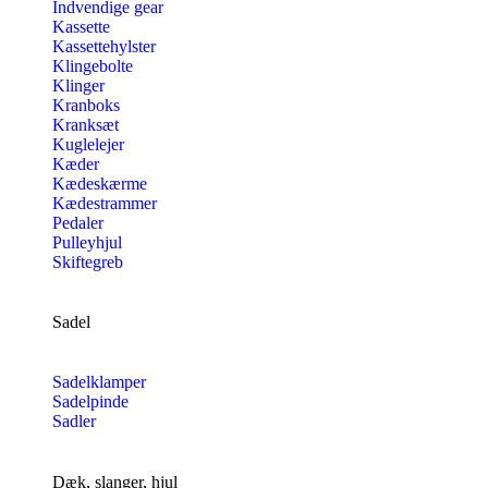
Indvendige gear
Kassette
Kassettehylster
Klingebolte
Klinger
Kranboks
Kranksæt
Kuglelejer
Kæder
Kædeskærme
Kædestrammer
Pedaler
Pulleyhjul
Skiftegreb
Sadel
Sadelklamper
Sadelpinde
Sadler
Dæk, slanger, hjul