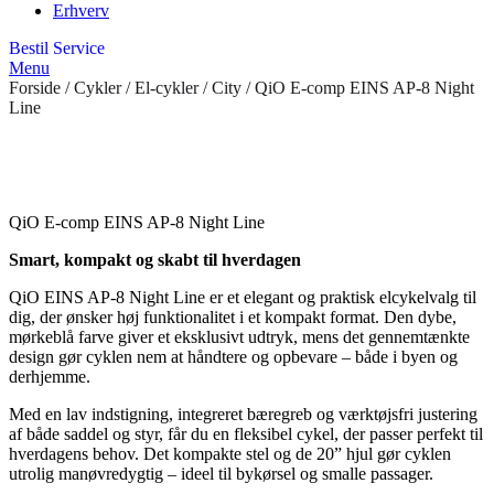
Erhverv
Bestil Service
Menu
Forside
/
Cykler
/
El-cykler
/
City
/ QiO E-comp EINS AP-8 Night
Line
QiO E-comp EINS AP-8 Night Line
Smart, kompakt og skabt til hverdagen
QiO EINS AP-8 Night Line er et elegant og praktisk elcykelvalg til
dig, der ønsker høj funktionalitet i et kompakt format. Den dybe,
mørkeblå farve giver et eksklusivt udtryk, mens det gennemtænkte
design gør cyklen nem at håndtere og opbevare – både i byen og
derhjemme.
Med en lav indstigning, integreret bæregreb og værktøjsfri justering
af både saddel og styr, får du en fleksibel cykel, der passer perfekt til
hverdagens behov. Det kompakte stel og de 20” hjul gør cyklen
utrolig manøvredygtig – ideel til bykørsel og smalle passager.