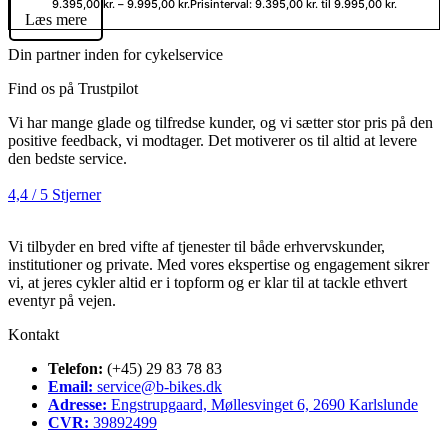
9.395,00
kr.
–
9.995,00
kr.
Prisinterval: 9.395,00 kr. til 9.995,00 kr.
Læs mere
Din partner inden for cykelservice
Find os på Trustpilot
Vi har mange glade og tilfredse kunder, og vi sætter stor pris på den
positive feedback, vi modtager. Det motiverer os til altid at levere
den bedste service.
4,4 / 5 Stjerner
Vi tilbyder en bred vifte af tjenester til både erhvervskunder,
institutioner og private. Med vores ekspertise og engagement sikrer
vi, at jeres cykler altid er i topform og er klar til at tackle ethvert
eventyr på vejen.
Kontakt
Telefon:
(+45) 29 83 78 83
Email:
service@b-bikes.dk
Adresse:
Engstrupgaard, Møllesvinget 6, 2690 Karlslunde
CVR:
39892499