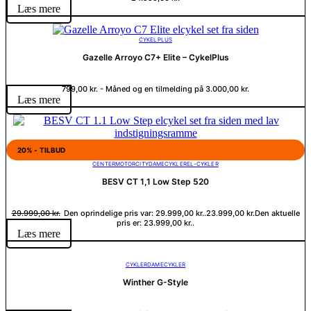
Læs mere
CYKELPLUS
Gazelle Arroyo C7+ Elite – CykelPlus
799,00
kr.
- Måned og en tilmelding på
3.000,00
kr.
Læs mere
20% - TILBUD
CENTERMOTOR
CITY
DAMECYKLER
EL-CYKLER
BESV CT 1,1 Low Step 520
29.999,00
kr.
Den oprindelige pris var: 29.999,00 kr..
23.999,00
kr.
Den aktuelle
pris er: 23.999,00 kr..
Læs mere
CYKLER
DAMECYKLER
Winther G-Style