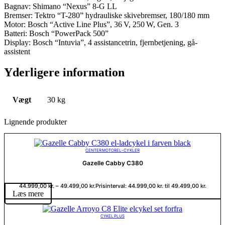
Bagnav: Shimano “Nexus” 8-G LL
Bremser: Tektro “T-280” hydrauliske skivebremser, 180/180 mm
Motor: Bosch “Active Line Plus”, 36 V, 250 W, Gen. 3
Batteri: Bosch “PowerPack 500”
Display: Bosch “Intuvia”, 4 assistancetrin, fjernbetjening, gå-
assistent
Yderligere information
Vægt
30 kg
Lignende produkter
CENTERMOTOR
EL-CYKLER
Gazelle Cabby C380
44.999,00
kr.
–
49.499,00
kr.
Prisinterval: 44.999,00 kr. til 49.499,00 kr.
Læs mere
CYKELPLUS