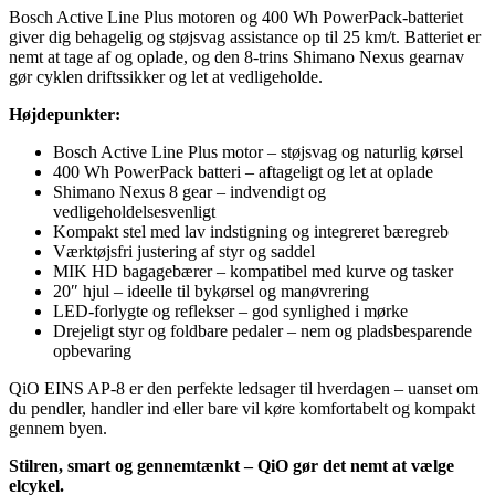
Bosch Active Line Plus motoren og 400 Wh PowerPack-batteriet
giver dig behagelig og støjsvag assistance op til 25 km/t. Batteriet er
nemt at tage af og oplade, og den 8-trins Shimano Nexus gearnav
gør cyklen driftssikker og let at vedligeholde.
Højdepunkter:
Bosch Active Line Plus motor – støjsvag og naturlig kørsel
400 Wh PowerPack batteri – aftageligt og let at oplade
Shimano Nexus 8 gear – indvendigt og
vedligeholdelsesvenligt
Kompakt stel med lav indstigning og integreret bæregreb
Værktøjsfri justering af styr og saddel
MIK HD bagagebærer – kompatibel med kurve og tasker
20″ hjul – ideelle til bykørsel og manøvrering
LED-forlygte og reflekser – god synlighed i mørke
Drejeligt styr og foldbare pedaler – nem og pladsbesparende
opbevaring
QiO EINS AP-8 er den perfekte ledsager til hverdagen – uanset om
du pendler, handler ind eller bare vil køre komfortabelt og kompakt
gennem byen.
Stilren, smart og gennemtænkt – QiO gør det nemt at vælge
elcykel.