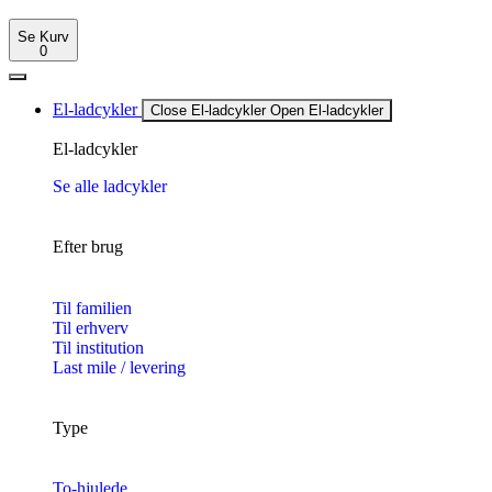
Se Kurv
0
El-ladcykler
Close El-ladcykler
Open El-ladcykler
El-ladcykler
Se alle ladcykler
Efter brug
Til familien
Til erhverv
Til institution
Last mile / levering
Type
To-hjulede