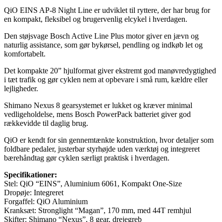
QiO EINS AP-8 Night Line er udviklet til ryttere, der har brug for
en kompakt, fleksibel og brugervenlig elcykel i hverdagen.
Den støjsvage Bosch Active Line Plus motor giver en jævn og
naturlig assistance, som gør bykørsel, pendling og indkøb let og
komfortabelt.
Det kompakte 20” hjulformat giver ekstremt god manøvredygtighed
i tæt trafik og gør cyklen nem at opbevare i små rum, kældre eller
lejligheder.
Shimano Nexus 8 gearsystemet er lukket og kræver minimal
vedligeholdelse, mens Bosch PowerPack batteriet giver god
rækkevidde til daglig brug.
QiO er kendt for sin gennemtænkte konstruktion, hvor detaljer som
foldbare pedaler, justerbar styrhøjde uden værktøj og integreret
bærehåndtag gør cyklen særligt praktisk i hverdagen.
Specifikationer:
Stel: QiO “EINS”, Aluminium 6061, Kompakt One-Size
Dropøje: Integreret
Forgaffel: QiO Aluminium
Kranksæt: Stronglight “Magan”, 170 mm, med 44T remhjul
Skifter: Shimano “Nexus”, 8 gear, drejegreb