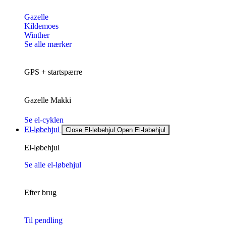
Gazelle
Kildemoes
Winther
Se alle mærker
GPS + startspærre
Gazelle Makki
Se el-cyklen
El-løbehjul
Close El-løbehjul
Open El-løbehjul
El-løbehjul
Se alle el-løbehjul
Efter brug
Til pendling