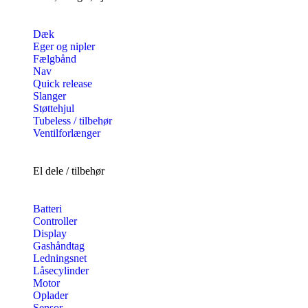
Dæk
Eger og nipler
Fælgbånd
Nav
Quick release
Slanger
Støttehjul
Tubeless / tilbehør
Ventilforlænger
El dele / tilbehør
Batteri
Controller
Display
Gashåndtag
Ledningsnet
Låsecylinder
Motor
Oplader
Sensor