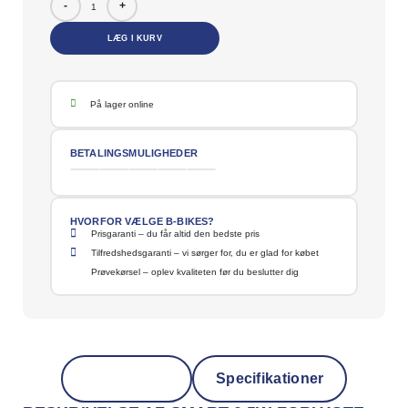
-
+
LÆG I KURV
På lager online
BETALINGSMULIGHEDER
HVORFOR VÆLGE B-BIKES?
Prisgaranti – du får altid den bedste pris
Tilfredshedsgaranti – vi sørger for, du er glad for købet
Prøvekørsel – oplev kvaliteten før du beslutter dig
Beskrivelse
Specifikationer