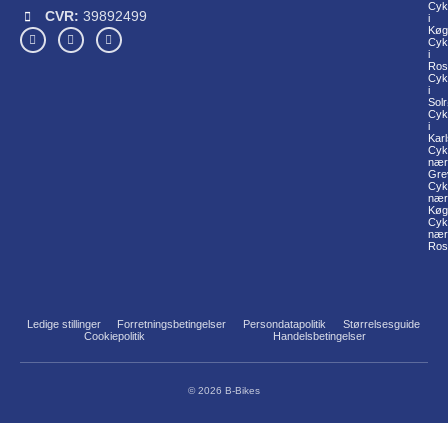
Cyk
CVR:
39892499
i
Køg
Cyk
i
Ros
Cyk
i
Sol
Cyk
i
Kar
Cyk
nær
Gre
Cyk
nær
Køg
Cyk
nær
Ros
Ledige stillinger
Forretningsbetingelser
Persondatapolitik
Størrelsesguide
Cookiepolitik
Handelsbetingelser
© 2026 B-Bikes