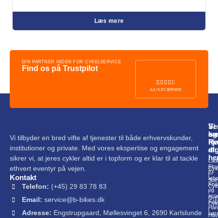
Læs mere
DIN PARTNER INDEN FOR CYKELSERVICE
Find os på Trustpilot
4,4 / 5 STJERNER
Vi
Se
ka
og
Vi tilbyder en bred vifte af tjenester til både erhvervskunder,
hj
Re
institutioner og private. Med vores ekspertise og engagement
di
af:
he
sikrer vi, at jeres cykler altid er i topform og er klar til at tackle
Lad
Elc
ethvert eventyr på vejen.
Cyk
El-
i
Kontakt
løbe
Sol
Knal
Telefon:
(+45) 29 83 78 83
Cyk
og
i
sco
Gre
Email:
service@b-bikes.dk
Kab
Cyk
Han
i
Adresse:
Engstrupgaard, Møllesvinget 6, 2690 Karlslunde
køre
Hav