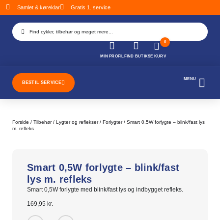
Samlet & køreklar
Gratis 1. service
DIN
KURV
0
Kurven
MIN PROFIL
FIND BUTIK
SE KURV
er tom.
MENU
BESTIL SERVICE
SUBTOTAL
0,00
kr.
SE
Forside
/
Tilbehør
/
Lygter og reflekser
/
Forlygter
/ Smart 0,5W forlygte – blink/fast lys
KURV
m. refleks
GÅ TIL
BETALING
Smart 0,5W forlygte – blink/fast
lys m. refleks
Smart 0,5W forlygte med blink/fast lys og indbygget refleks.
169,95
kr.