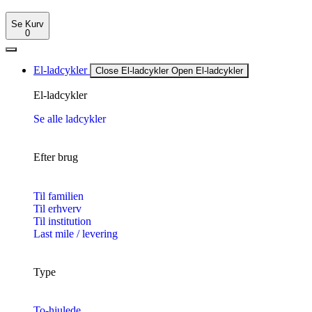
Se Kurv
0
El-ladcykler
Close El-ladcykler
Open El-ladcykler
El-ladcykler
Se alle ladcykler
Efter brug
Til familien
Til erhverv
Til institution
Last mile / levering
Type
To-hjulede