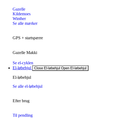
Gazelle
Kildemoes
Winther
Se alle mærker
GPS + startspærre
Gazelle Makki
Se el-cyklen
El-løbehjul
Close El-løbehjul
Open El-løbehjul
El-løbehjul
Se alle el-løbehjul
Efter brug
Til pendling