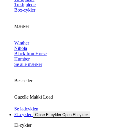
Tre-hjulede
Box-cykler
Mærker
Winther
Nihola
Black Iron Horse
Humber
Se alle mærker
Bestseller
Gazelle Makki Load
Se ladcyklen
El-cykler
Close El-cykler
Open El-cykler
El-cykler