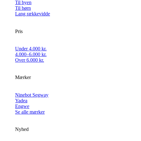
Til byen
Til børn
Lang rækkevidde
Pris
Under 4.000 kr.
4.000–6.000 kr.
Over 6.000 kr.
Mærker
Ninebot Segway
Yadea
Engwe
Se alle mærker
Nyhed