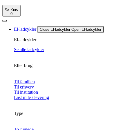
Se Kurv
0
El-ladcykler
Close El-ladcykler
Open El-ladcykler
El-ladcykler
Se alle ladcykler
Efter brug
Til familien
Til erhverv
Til institution
Last mile / levering
Type
To-hjulede