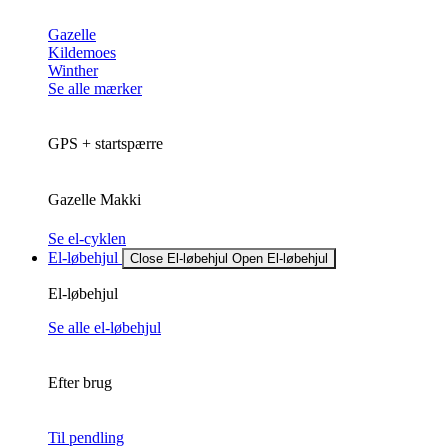
Gazelle
Kildemoes
Winther
Se alle mærker
GPS + startspærre
Gazelle Makki
Se el-cyklen
El-løbehjul
Close El-løbehjul
Open El-løbehjul
El-løbehjul
Se alle el-løbehjul
Efter brug
Til pendling