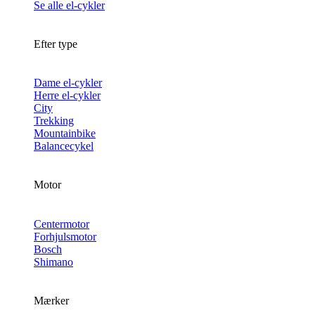
Se alle el-cykler
Efter type
Dame el-cykler
Herre el-cykler
City
Trekking
Mountainbike
Balancecykel
Motor
Centermotor
Forhjulsmotor
Bosch
Shimano
Mærker