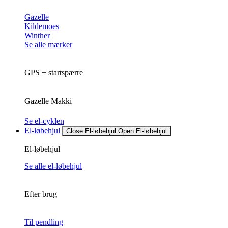
Gazelle
Kildemoes
Winther
Se alle mærker
GPS + startspærre
Gazelle Makki
Se el-cyklen
El-løbehjul
Close El-løbehjul
Open El-løbehjul
El-løbehjul
Se alle el-løbehjul
Efter brug
Til pendling