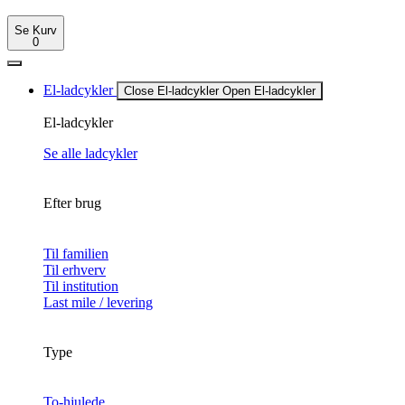
Se Kurv
0
El-ladcykler
Close El-ladcykler
Open El-ladcykler
El-ladcykler
Se alle ladcykler
Efter brug
Til familien
Til erhverv
Til institution
Last mile / levering
Type
To-hjulede