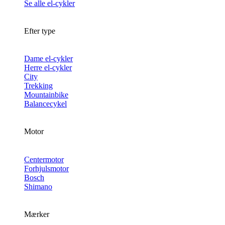
Se alle el-cykler
Efter type
Dame el-cykler
Herre el-cykler
City
Trekking
Mountainbike
Balancecykel
Motor
Centermotor
Forhjulsmotor
Bosch
Shimano
Mærker