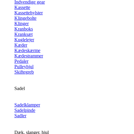
Indvendige gear
Kassette
Kassettehylster
Klingebolte
Klinger
Kranboks
Kranksæt
Kuglelejer
Kæder
Kædeskærme
Kædestrammer
Pedaler
Pulleyhjul
Skiftegreb
Sadel
Sadelklamper
Sadelpinde
Sadler
Dæk, slanger, hjul