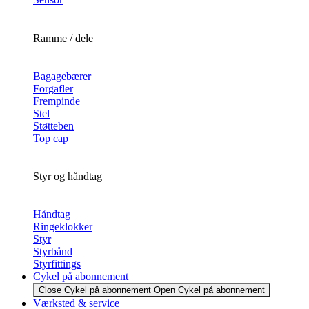
Ramme / dele
Bagagebærer
Forgafler
Frempinde
Stel
Støtteben
Top cap
Styr og håndtag
Håndtag
Ringeklokker
Styr
Styrbånd
Styrfittings
Cykel på abonnement
Close Cykel på abonnement
Open Cykel på abonnement
Værksted & service