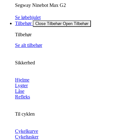
Segway Ninebot Max G2
Se løbehjulet
Tilbehør
Close Tilbehør
Open Tilbehør
Tilbehør
Se alt tilbehør
Sikkerhed
Hjelme
Lygter
Låse
Refleks
Til cyklen
Cykelkurve
Cykeltasker