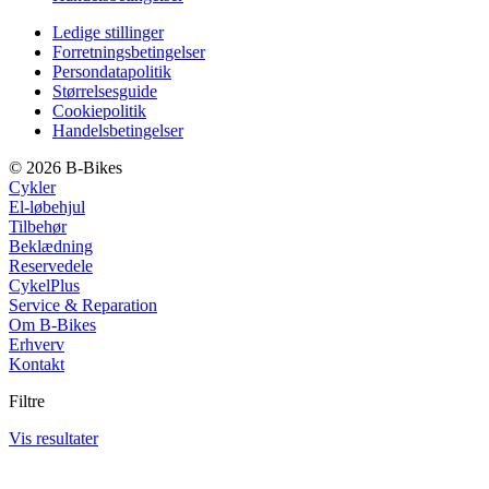
Ledige stillinger
Forretningsbetingelser
Persondatapolitik
Størrelsesguide
Cookiepolitik
Handelsbetingelser
© 2026 B-Bikes
Cykler
El-løbehjul
Tilbehør
Beklædning
Reservedele
CykelPlus
Service & Reparation
Om B-Bikes
Erhverv
Kontakt
Filtre
Vis resultater