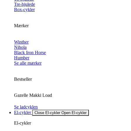
Tre-hjulede
Box-cykler
Mærker
Winther
Nihola
Black Iron Horse
Humber
Se alle mærker
Bestseller
Gazelle Makki Load
Se ladcyklen
El-cykler
Close El-cykler
Open El-cykler
El-cykler