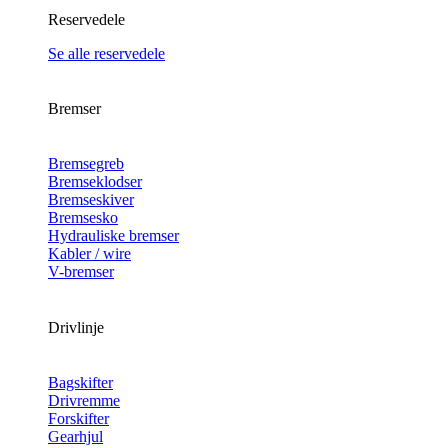
Reservedele
Se alle reservedele
Bremser
Bremsegreb
Bremseklodser
Bremseskiver
Bremsesko
Hydrauliske bremser
Kabler / wire
V-bremser
Drivlinje
Bagskifter
Drivremme
Forskifter
Gearhjul