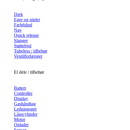
Dæk
Eger og nipler
Fælgbånd
Nav
Quick release
Slanger
Støttehjul
Tubeless / tilbehør
Ventilforlænger
El dele / tilbehør
Batteri
Controller
Display
Gashåndtag
Ledningsnet
Låsecylinder
Motor
Oplader
Sensor