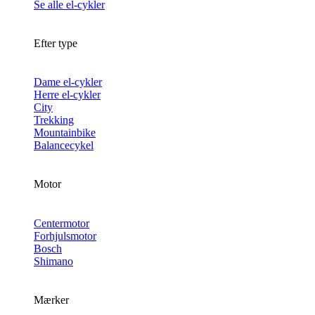
Se alle el-cykler
Efter type
Dame el-cykler
Herre el-cykler
City
Trekking
Mountainbike
Balancecykel
Motor
Centermotor
Forhjulsmotor
Bosch
Shimano
Mærker