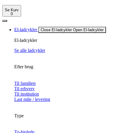
Se Kurv
0
El-ladcykler
Close El-ladcykler
Open El-ladcykler
El-ladcykler
Se alle ladcykler
Efter brug
Til familien
Til erhverv
Til institution
Last mile / levering
Type
To-hjulede