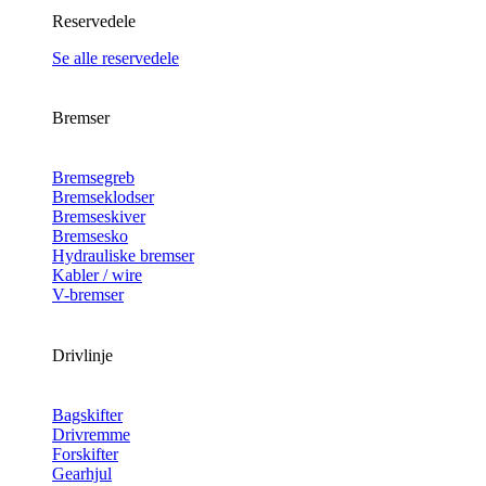
Reservedele
Se alle reservedele
Bremser
Bremsegreb
Bremseklodser
Bremseskiver
Bremsesko
Hydrauliske bremser
Kabler / wire
V-bremser
Drivlinje
Bagskifter
Drivremme
Forskifter
Gearhjul