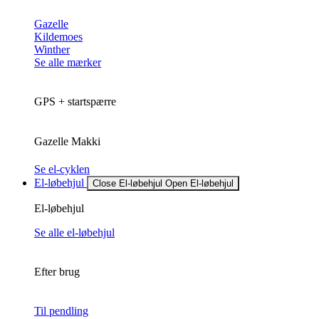
Gazelle
Kildemoes
Winther
Se alle mærker
GPS + startspærre
Gazelle Makki
Se el-cyklen
El-løbehjul
Close El-løbehjul
Open El-løbehjul
El-løbehjul
Se alle el-løbehjul
Efter brug
Til pendling