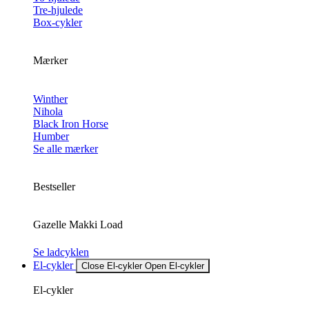
Tre-hjulede
Box-cykler
Mærker
Winther
Nihola
Black Iron Horse
Humber
Se alle mærker
Bestseller
Gazelle Makki Load
Se ladcyklen
El-cykler
Close El-cykler
Open El-cykler
El-cykler