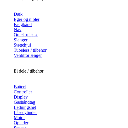
Dæk
Eger og nipler
Fælgbånd
Nav
Quick release
Slanger
Støttehjul
Tubeless / tilbehør
Ventilforlænger
El dele / tilbehør
Batteri
Controller
Display
Gashåndtag
Ledningsnet
Låsecylinder
Motor
Oplader
Sensor