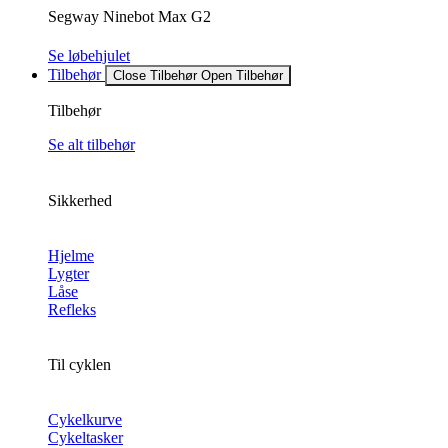
Segway Ninebot Max G2
Se løbehjulet
Tilbehør
Close Tilbehør
Open Tilbehør
Tilbehør
Se alt tilbehør
Sikkerhed
Hjelme
Lygter
Låse
Refleks
Til cyklen
Cykelkurve
Cykeltasker