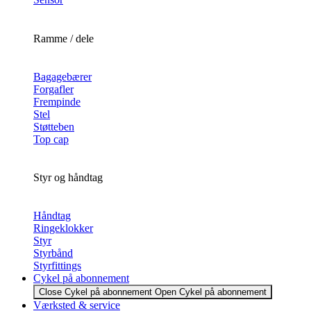
Ramme / dele
Bagagebærer
Forgafler
Frempinde
Stel
Støtteben
Top cap
Styr og håndtag
Håndtag
Ringeklokker
Styr
Styrbånd
Styrfittings
Cykel på abonnement
Close Cykel på abonnement
Open Cykel på abonnement
Værksted & service