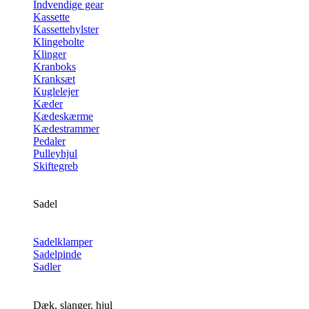
Indvendige gear
Kassette
Kassettehylster
Klingebolte
Klinger
Kranboks
Kranksæt
Kuglelejer
Kæder
Kædeskærme
Kædestrammer
Pedaler
Pulleyhjul
Skiftegreb
Sadel
Sadelklamper
Sadelpinde
Sadler
Dæk, slanger, hjul