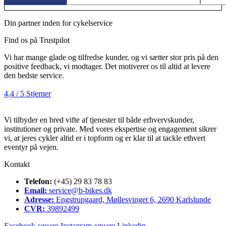
Din partner inden for cykelservice
Find os på Trustpilot
Vi har mange glade og tilfredse kunder, og vi sætter stor pris på den
positive feedback, vi modtager. Det motiverer os til altid at levere
den bedste service.
4,4 / 5 Stjerner
Vi tilbyder en bred vifte af tjenester til både erhvervskunder,
institutioner og private. Med vores ekspertise og engagement sikrer
vi, at jeres cykler altid er i topform og er klar til at tackle ethvert
eventyr på vejen.
Kontakt
Telefon:
(+45) 29 83 78 83
Email:
service@b-bikes.dk
Adresse:
Engstrupgaard, Møllesvinget 6, 2690 Karlslunde
CVR:
39892499
Facebook-square
Instagram-square
Linkedin