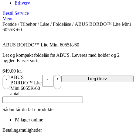
Erhverv
Bestil Service
Menu
Forside
/
Tilbehør
/
Låse
/
Foldelåse
/ ABUS BORDO™ Lite Mini
6055K/60
ABUS BORDO™ Lite Mini 6055K/60
Let og kompakt foldelås fra ABUS. Leveres med holder og 2
nøgler. Farve: sort.
649,00
kr.
ABUS
Læg i kurv
-
+
BORDO™ Lite
Mini 6055K/60
antal
Sådan får du fat i produktet
På lager online
Betalingsmuligheder