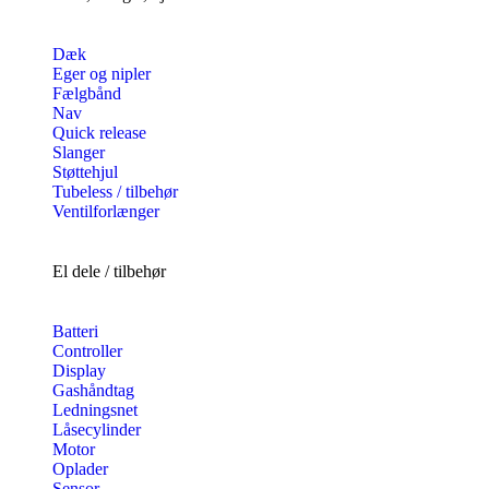
Dæk
Eger og nipler
Fælgbånd
Nav
Quick release
Slanger
Støttehjul
Tubeless / tilbehør
Ventilforlænger
El dele / tilbehør
Batteri
Controller
Display
Gashåndtag
Ledningsnet
Låsecylinder
Motor
Oplader
Sensor