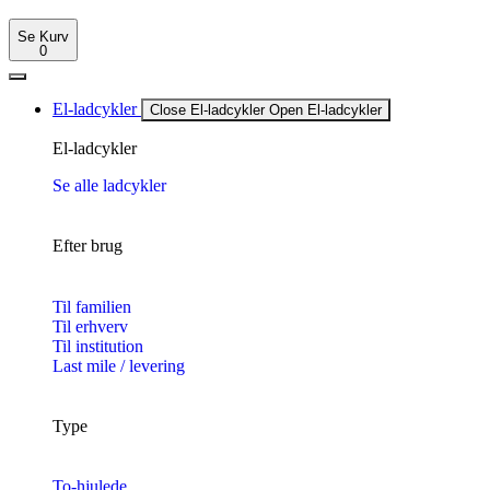
Se Kurv
0
El-ladcykler
Close El-ladcykler
Open El-ladcykler
El-ladcykler
Se alle ladcykler
Efter brug
Til familien
Til erhverv
Til institution
Last mile / levering
Type
To-hjulede