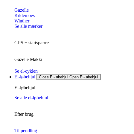
Gazelle
Kildemoes
Winther
Se alle mærker
GPS + startspærre
Gazelle Makki
Se el-cyklen
El-løbehjul
Close El-løbehjul
Open El-løbehjul
El-løbehjul
Se alle el-løbehjul
Efter brug
Til pendling