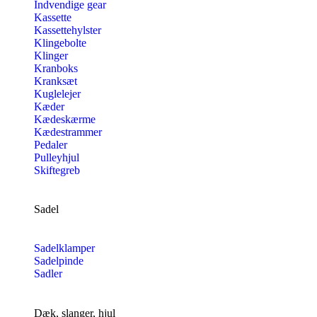
Indvendige gear
Kassette
Kassettehylster
Klingebolte
Klinger
Kranboks
Kranksæt
Kuglelejer
Kæder
Kædeskærme
Kædestrammer
Pedaler
Pulleyhjul
Skiftegreb
Sadel
Sadelklamper
Sadelpinde
Sadler
Dæk, slanger, hjul