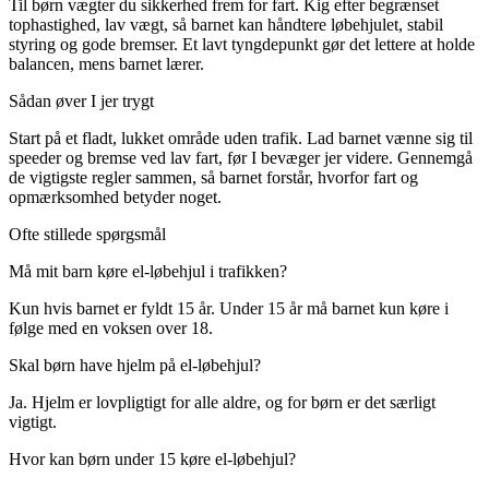
Til børn vægter du sikkerhed frem for fart. Kig efter begrænset
tophastighed, lav vægt, så barnet kan håndtere løbehjulet, stabil
styring og gode bremser. Et lavt tyngdepunkt gør det lettere at holde
balancen, mens barnet lærer.
Sådan øver I jer trygt
Start på et fladt, lukket område uden trafik. Lad barnet vænne sig til
speeder og bremse ved lav fart, før I bevæger jer videre. Gennemgå
de vigtigste regler sammen, så barnet forstår, hvorfor fart og
opmærksomhed betyder noget.
Ofte stillede spørgsmål
Må mit barn køre el-løbehjul i trafikken?
Kun hvis barnet er fyldt 15 år. Under 15 år må barnet kun køre i
følge med en voksen over 18.
Skal børn have hjelm på el-løbehjul?
Ja. Hjelm er lovpligtigt for alle aldre, og for børn er det særligt
vigtigt.
Hvor kan børn under 15 køre el-løbehjul?