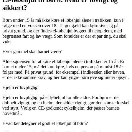
sikkert?
Børn under 15 år må ikke køre el-løbehjul alene i trafikken, kun i
følge med en voksen over 18. Til gengæld kan børn øve sig på
privat grund, og der findes el-løbehjul bygget til netop dem, med
begrænset fart og lav vægt. Som forælder er der et par ting, du skal
vide.
Hvor gammel skal barnet være?
Aldersgrænsen for at køre el-løbehjul alene i trafikken er 15 år. Er
barnet under 15, må det kun køre, hvis en person på mindst 18 år
følger med. På privat grund, for eksempel i indkørslen eller haven,
er der ikke samme krav, og her kan yngre børn øve sig under opsyn.
Hjelm er lovpligtigt
Hjelm er lovpligtigt på el-løbehjul for alle aldre. For børn er det
dobbelt vigtigt, og en hjelm, der sidder rigtigt, gør den største forskel
ved styrt. Vælg en CE-godkendt cykelhjelm, der passer barnets
hovedmål.
Hvad kendetegner et godt el-løbehjul til børn?