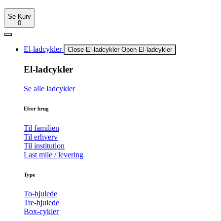
Se Kurv
0
El-ladcykler
Close El-ladcykler
Open El-ladcykler
El-ladcykler
Se alle ladcykler
Efter brug
Til familien
Til erhverv
Til institution
Last mile / levering
Type
To-hjulede
Tre-hjulede
Box-cykler