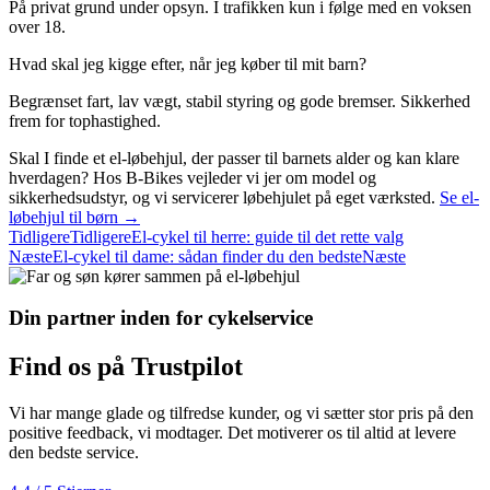
På privat grund under opsyn. I trafikken kun i følge med en voksen
over 18.
Hvad skal jeg kigge efter, når jeg køber til mit barn?
Begrænset fart, lav vægt, stabil styring og gode bremser. Sikkerhed
frem for tophastighed.
Skal I finde et el-løbehjul, der passer til barnets alder og kan klare
hverdagen? Hos B-Bikes vejleder vi jer om model og
sikkerhedsudstyr, og vi servicerer løbehjulet på eget værksted.
Se el-
løbehjul til børn →
Tidligere
Tidligere
El-cykel til herre: guide til det rette valg
Næste
El-cykel til dame: sådan finder du den bedste
Næste
Din partner inden for cykelservice
Find os på Trustpilot
Vi har mange glade og tilfredse kunder, og vi sætter stor pris på den
positive feedback, vi modtager. Det motiverer os til altid at levere
den bedste service.