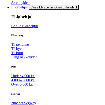
Se el-cyklen
El-løbehjul
Close El-løbehjul
Open El-løbehjul
El-løbehjul
Se alle el-løbehjul
Efter brug
Til pendling
Til byen
Til børn
Lang rækkevidde
Pris
Under 4.000 kr.
4.000–6.000 kr.
Over 6.000 kr.
Mærker
Ninebot Segway