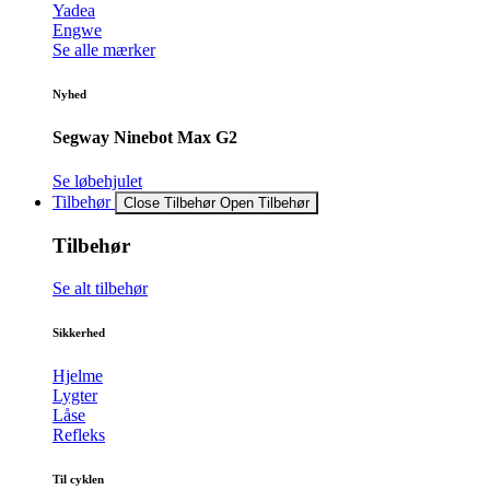
Yadea
Engwe
Se alle mærker
Nyhed
Segway Ninebot Max G2
Se løbehjulet
Tilbehør
Close Tilbehør
Open Tilbehør
Tilbehør
Se alt tilbehør
Sikkerhed
Hjelme
Lygter
Låse
Refleks
Til cyklen