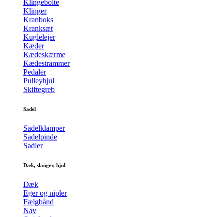
Klingebolte
Klinger
Kranboks
Kranksæt
Kuglelejer
Kæder
Kædeskærme
Kædestrammer
Pedaler
Pulleyhjul
Skiftegreb
Sadel
Sadelklamper
Sadelpinde
Sadler
Dæk, slanger, hjul
Dæk
Eger og nipler
Fælgbånd
Nav