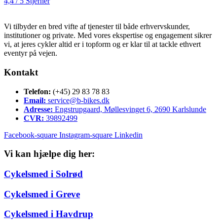
4,4 / 5 Stjerner
Vi tilbyder en bred vifte af tjenester til både erhvervskunder,
institutioner og private. Med vores ekspertise og engagement sikrer
vi, at jeres cykler altid er i topform og er klar til at tackle ethvert
eventyr på vejen.
Kontakt
Telefon:
(+45) 29 83 78 83
Email:
service@b-bikes.dk
Adresse:
Engstrupgaard, Møllesvinget 6, 2690 Karlslunde
CVR:
39892499
Facebook-square
Instagram-square
Linkedin
Vi kan hjælpe dig her:
Cykelsmed i Solrød
Cykelsmed i Greve
Cykelsmed i Havdrup