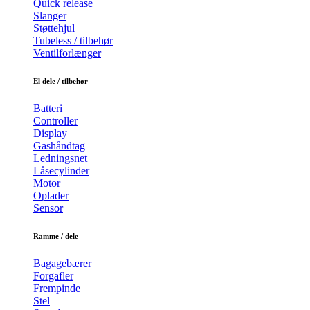
Quick release
Slanger
Støttehjul
Tubeless / tilbehør
Ventilforlænger
El dele / tilbehør
Batteri
Controller
Display
Gashåndtag
Ledningsnet
Låsecylinder
Motor
Oplader
Sensor
Ramme / dele
Bagagebærer
Forgafler
Frempinde
Stel