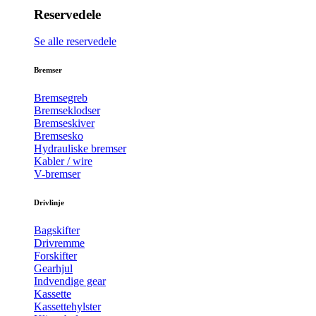
Reservedele
Se alle reservedele
Bremser
Bremsegreb
Bremseklodser
Bremseskiver
Bremsesko
Hydrauliske bremser
Kabler / wire
V-bremser
Drivlinje
Bagskifter
Drivremme
Forskifter
Gearhjul
Indvendige gear
Kassette
Kassettehylster