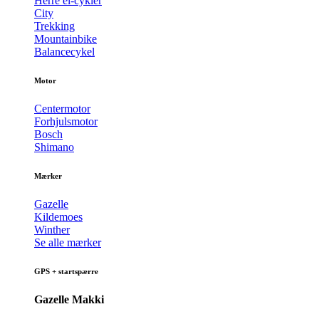
Herre el-cykler
City
Trekking
Mountainbike
Balancecykel
Motor
Centermotor
Forhjulsmotor
Bosch
Shimano
Mærker
Gazelle
Kildemoes
Winther
Se alle mærker
GPS + startspærre
Gazelle Makki