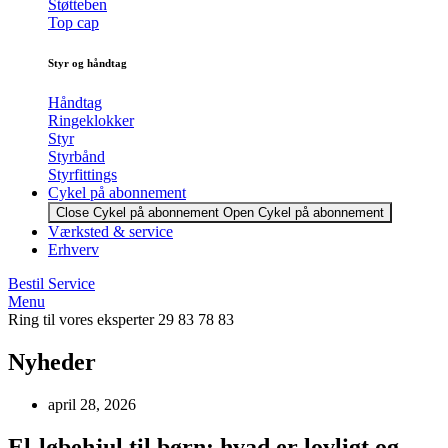
Støtteben
Top cap
Styr og håndtag
Håndtag
Ringeklokker
Styr
Styrbånd
Styrfittings
Cykel på abonnement
Close Cykel på abonnement
Open Cykel på abonnement
Værksted & service
Erhverv
Bestil Service
Menu
Ring til vores eksperter 29 83 78 83
Nyheder
april 28, 2026
El-løbehjul til børn: hvad er lovligt og